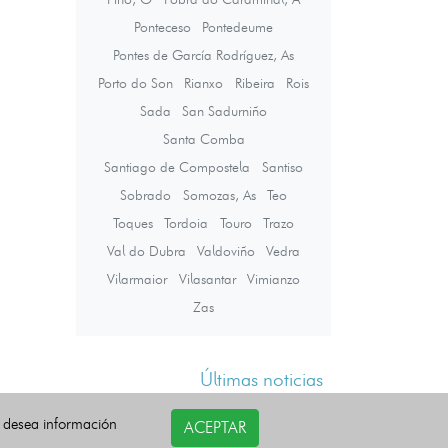
Ponteceso
Pontedeume
Pontes de García Rodríguez, As
Porto do Son
Rianxo
Ribeira
Rois
Sada
San Sadurniño
Santa Comba
Santiago de Compostela
Santiso
Sobrado
Somozas, As
Teo
Toques
Tordoia
Touro
Trazo
Val do Dubra
Valdoviño
Vedra
Vilarmaior
Vilasantar
Vimianzo
Zas
Últimas noticias
i desea información
ACEPTAR