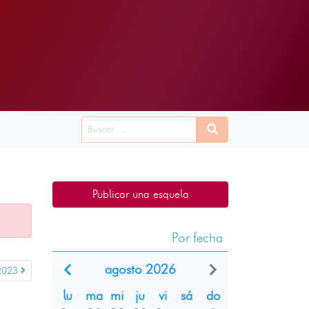
Publicar una esquela
Por fecha
agosto 2026
2023
lu
ma
mi
ju
vi
sá
do