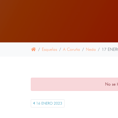
Esquelas
A Coruña
Neda
17 ENER
No se 
16 ENERO 2023