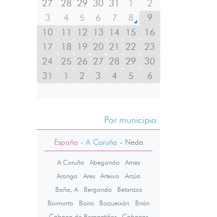
27
28
29
30
31
1
2
3
4
5
6
7
8
9
10
11
12
13
14
15
16
17
18
19
20
21
22
23
24
25
26
27
28
29
30
31
1
2
3
4
5
6
Por municipio
España
- A Coruña
-
Neda
A Coruña
Abegondo
Ames
Aranga
Ares
Arteixo
Arzúa
Baña, A
Bergondo
Betanzos
Boimorto
Boiro
Boqueixón
Brión
Cabana de Bergantiños
Cabanas