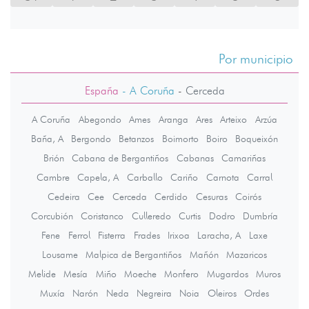
Por municipio
España
- A Coruña
-
Cerceda
A Coruña
Abegondo
Ames
Aranga
Ares
Arteixo
Arzúa
Baña, A
Bergondo
Betanzos
Boimorto
Boiro
Boqueixón
Brión
Cabana de Bergantiños
Cabanas
Camariñas
Cambre
Capela, A
Carballo
Cariño
Carnota
Carral
Cedeira
Cee
Cerceda
Cerdido
Cesuras
Coirós
Corcubión
Coristanco
Culleredo
Curtis
Dodro
Dumbría
Fene
Ferrol
Fisterra
Frades
Irixoa
Laracha, A
Laxe
Lousame
Malpica de Bergantiños
Mañón
Mazaricos
Melide
Mesía
Miño
Moeche
Monfero
Mugardos
Muros
Muxía
Narón
Neda
Negreira
Noia
Oleiros
Ordes