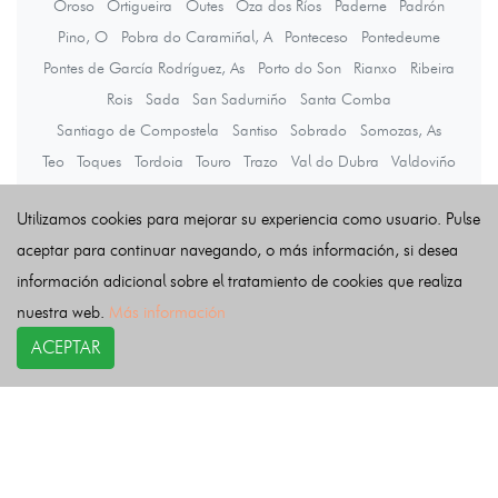
Oroso
Ortigueira
Outes
Oza dos Ríos
Paderne
Padrón
Pino, O
Pobra do Caramiñal, A
Ponteceso
Pontedeume
Pontes de García Rodríguez, As
Porto do Son
Rianxo
Ribeira
Rois
Sada
San Sadurniño
Santa Comba
Santiago de Compostela
Santiso
Sobrado
Somozas, As
Teo
Toques
Tordoia
Touro
Trazo
Val do Dubra
Valdoviño
Vedra
Vilarmaior
Vilasantar
Vimianzo
Zas
Utilizamos cookies para mejorar su experiencia como usuario. Pulse
aceptar para continuar navegando, o más información, si desea
Últimas noticias
información adicional sobre el tratamiento de cookies que realiza
nuestra web.
Más información
ACEPTAR
COPYRIGHT©
esquelas.es
2026.
Esquelas