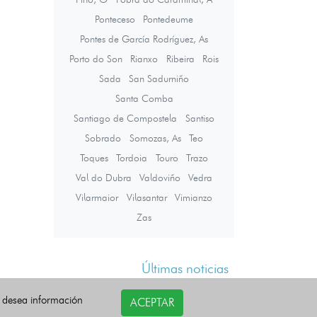
Ponteceso
Pontedeume
Pontes de García Rodríguez, As
Porto do Son
Rianxo
Ribeira
Rois
Sada
San Sadurniño
Santa Comba
Santiago de Compostela
Santiso
Sobrado
Somozas, As
Teo
Toques
Tordoia
Touro
Trazo
Val do Dubra
Valdoviño
Vedra
Vilarmaior
Vilasantar
Vimianzo
Zas
Últimas noticias
i desea información
ACEPTAR