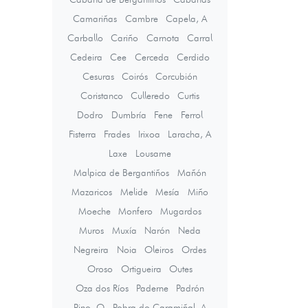
Camariñas
Cambre
Capela, A
Carballo
Cariño
Carnota
Carral
Cedeira
Cee
Cerceda
Cerdido
Cesuras
Coirós
Corcubión
Coristanco
Culleredo
Curtis
Dodro
Dumbría
Fene
Ferrol
Fisterra
Frades
Irixoa
Laracha, A
Laxe
Lousame
Malpica de Bergantiños
Mañón
Mazaricos
Melide
Mesía
Miño
Moeche
Monfero
Mugardos
Muros
Muxía
Narón
Neda
Negreira
Noia
Oleiros
Ordes
Oroso
Ortigueira
Outes
Oza dos Ríos
Paderne
Padrón
Pino, O
Pobra do Caramiñal, A