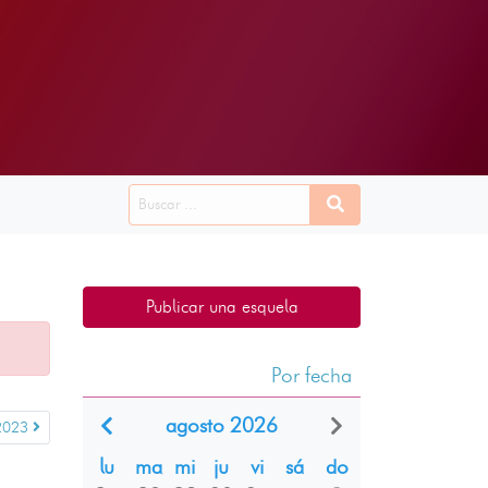
Publicar una esquela
Por fecha
agosto 2026
2023
lu
ma
mi
ju
vi
sá
do