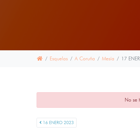
Esquelas
A Coruña
Mesía
17 ENE
No se 
16 ENERO 2023