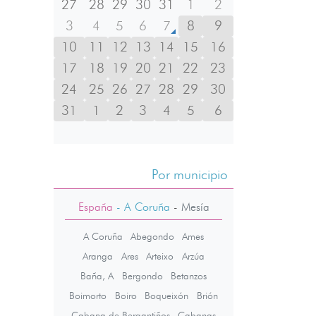
27
28
29
30
31
1
2
3
4
5
6
7
8
9
10
11
12
13
14
15
16
17
18
19
20
21
22
23
24
25
26
27
28
29
30
31
1
2
3
4
5
6
Por municipio
España
- A Coruña
-
Mesía
A Coruña
Abegondo
Ames
Aranga
Ares
Arteixo
Arzúa
Baña, A
Bergondo
Betanzos
Boimorto
Boiro
Boqueixón
Brión
Cabana de Bergantiños
Cabanas