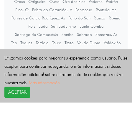
Oroso
Ortigueira
Outes
Oza dos Ríos
Paderne
Padrón
Pino, O
Pobra do Caramiñal, A
Ponteceso
Pontedeume
Pontes de García Rodríguez, As
Porto do Son
Rianxo
Ribeira
Rois
Sada
San Sadurniño
Santa Comba
Santiago de Compostela
Santiso
Sobrado
Somozas, As
Teo
Toques
Tordoia
Touro
Trazo
Val do Dubra
Valdoviño
Vedra
Vilarmaior
Vilasantar
Vimianzo
Zas
Utilizamos cookies para mejorar su experiencia como usuario. Pulse
aceptar para continuar navegando, o más información, si desea
Últimas noticias
información adicional sobre el tratamiento de cookies que realiza
nuestra web.
Más información
ACEPTAR
COPYRIGHT©
esquelas.es
2026.
Esquelas