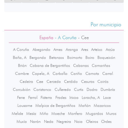
Por municipio
España
- A Coruña
-
Cee
A Coruña
Abegondo
Ames
Aranga
Ares
Arteixo
Arzúa
Baña, A
Bergondo
Betanzos
Boimorto
Boiro
Boqueixón
Brión
Cabana de Bergantiños
Cabanas
Camariñas
Cambre
Capela, A
Carballo
Cariño
Carnota
Carral
Cedeira
Cee
Cerceda
Cerdido
Cesuras
Coirós
Corcubión
Coristanco
Culleredo
Curtis
Dodro
Dumbría
Fene
Ferrol
Fisterra
Frades
Irixoa
Laracha, A
Laxe
Lousame
Malpica de Bergantiños
Mañón
Mazaricos
Melide
Mesía
Miño
Moeche
Monfero
Mugardos
Muros
Muxía
Narón
Neda
Negreira
Noia
Oleiros
Ordes