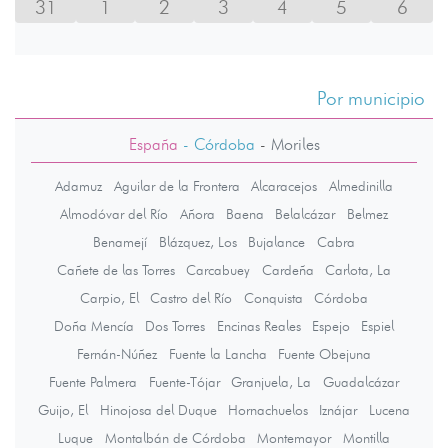
31
1
2
3
4
5
6
Por municipio
España
- Córdoba
-
Moriles
Adamuz
Aguilar de la Frontera
Alcaracejos
Almedinilla
Almodóvar del Río
Añora
Baena
Belalcázar
Belmez
Benamejí
Blázquez, Los
Bujalance
Cabra
Cañete de las Torres
Carcabuey
Cardeña
Carlota, La
Carpio, El
Castro del Río
Conquista
Córdoba
Doña Mencía
Dos Torres
Encinas Reales
Espejo
Espiel
Fernán-Núñez
Fuente la Lancha
Fuente Obejuna
Fuente Palmera
Fuente-Tójar
Granjuela, La
Guadalcázar
Guijo, El
Hinojosa del Duque
Hornachuelos
Iznájar
Lucena
Luque
Montalbán de Córdoba
Montemayor
Montilla