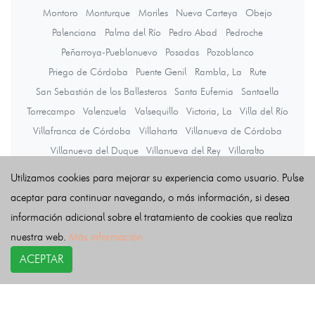
Montoro
Monturque
Moriles
Nueva Carteya
Obejo
Palenciana
Palma del Río
Pedro Abad
Pedroche
Peñarroya-Pueblonuevo
Posadas
Pozoblanco
Priego de Córdoba
Puente Genil
Rambla, La
Rute
San Sebastián de los Ballesteros
Santa Eufemia
Santaella
Torrecampo
Valenzuela
Valsequillo
Victoria, La
Villa del Río
Villafranca de Córdoba
Villaharta
Villanueva de Córdoba
Villanueva del Duque
Villanueva del Rey
Villaralto
Villaviciosa de Córdoba
Viso, El
Zuheros
Utilizamos cookies para mejorar su experiencia como usuario. Pulse
aceptar para continuar navegando, o más información, si desea
información adicional sobre el tratamiento de cookies que realiza
Últimas noticias
nuestra web.
Más información
ACEPTAR