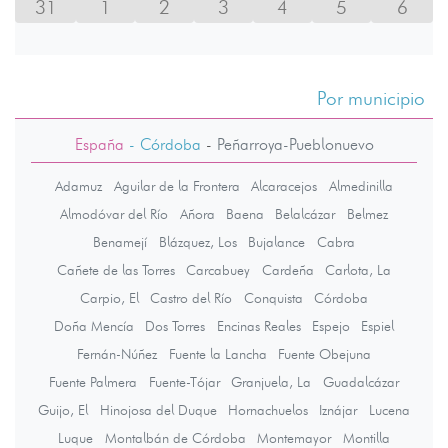
31
1
2
3
4
5
6
Por municipio
España
- Córdoba
-
Peñarroya-Pueblonuevo
Adamuz
Aguilar de la Frontera
Alcaracejos
Almedinilla
Almodóvar del Río
Añora
Baena
Belalcázar
Belmez
Benamejí
Blázquez, Los
Bujalance
Cabra
Cañete de las Torres
Carcabuey
Cardeña
Carlota, La
Carpio, El
Castro del Río
Conquista
Córdoba
Doña Mencía
Dos Torres
Encinas Reales
Espejo
Espiel
Fernán-Núñez
Fuente la Lancha
Fuente Obejuna
Fuente Palmera
Fuente-Tójar
Granjuela, La
Guadalcázar
Guijo, El
Hinojosa del Duque
Hornachuelos
Iznájar
Lucena
Luque
Montalbán de Córdoba
Montemayor
Montilla