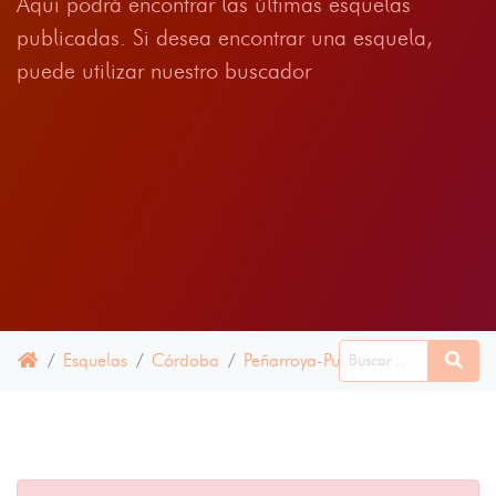
Aqui podrá encontrar las últimas esquelas
publicadas. Si desea encontrar una esquela,
puede utilizar nuestro buscador
Esquelas
Córdoba
Peñarroya-Pueblonuevo
16 ABR