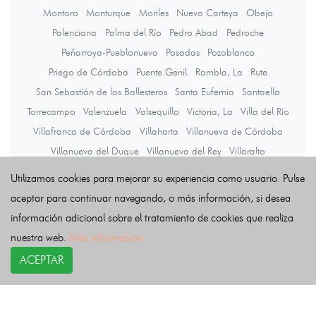
Montoro
Monturque
Moriles
Nueva Carteya
Obejo
Palenciana
Palma del Río
Pedro Abad
Pedroche
Peñarroya-Pueblonuevo
Posadas
Pozoblanco
Priego de Córdoba
Puente Genil
Rambla, La
Rute
San Sebastián de los Ballesteros
Santa Eufemia
Santaella
Torrecampo
Valenzuela
Valsequillo
Victoria, La
Villa del Río
Villafranca de Córdoba
Villaharta
Villanueva de Córdoba
Villanueva del Duque
Villanueva del Rey
Villaralto
Villaviciosa de Córdoba
Viso, El
Zuheros
Utilizamos cookies para mejorar su experiencia como usuario. Pulse
aceptar para continuar navegando, o más información, si desea
información adicional sobre el tratamiento de cookies que realiza
Últimas noticias
nuestra web.
Más información
ACEPTAR