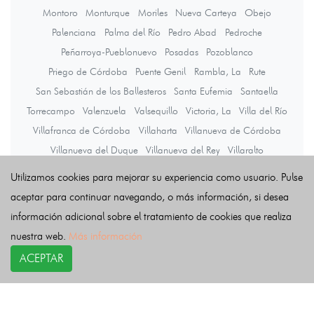
Montoro
Monturque
Moriles
Nueva Carteya
Obejo
Palenciana
Palma del Río
Pedro Abad
Pedroche
Peñarroya-Pueblonuevo
Posadas
Pozoblanco
Priego de Córdoba
Puente Genil
Rambla, La
Rute
San Sebastián de los Ballesteros
Santa Eufemia
Santaella
Torrecampo
Valenzuela
Valsequillo
Victoria, La
Villa del Río
Villafranca de Córdoba
Villaharta
Villanueva de Córdoba
Villanueva del Duque
Villanueva del Rey
Villaralto
Villaviciosa de Córdoba
Viso, El
Zuheros
Utilizamos cookies para mejorar su experiencia como usuario. Pulse
aceptar para continuar navegando, o más información, si desea
información adicional sobre el tratamiento de cookies que realiza
Últimas noticias
nuestra web.
Más información
ACEPTAR