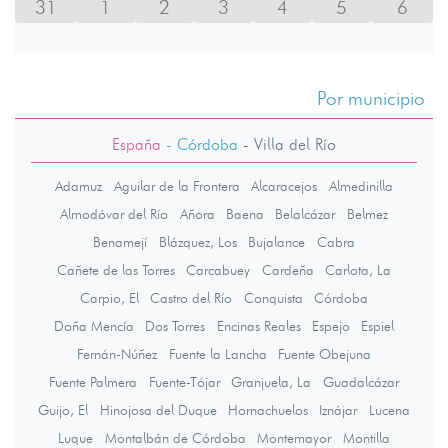
31
1
2
3
4
5
6
Por municipio
España
- Córdoba
-
Villa del Río
Adamuz
Aguilar de la Frontera
Alcaracejos
Almedinilla
Almodóvar del Río
Añora
Baena
Belalcázar
Belmez
Benamejí
Blázquez, Los
Bujalance
Cabra
Cañete de las Torres
Carcabuey
Cardeña
Carlota, La
Carpio, El
Castro del Río
Conquista
Córdoba
Doña Mencía
Dos Torres
Encinas Reales
Espejo
Espiel
Fernán-Núñez
Fuente la Lancha
Fuente Obejuna
Fuente Palmera
Fuente-Tójar
Granjuela, La
Guadalcázar
Guijo, El
Hinojosa del Duque
Hornachuelos
Iznájar
Lucena
Luque
Montalbán de Córdoba
Montemayor
Montilla