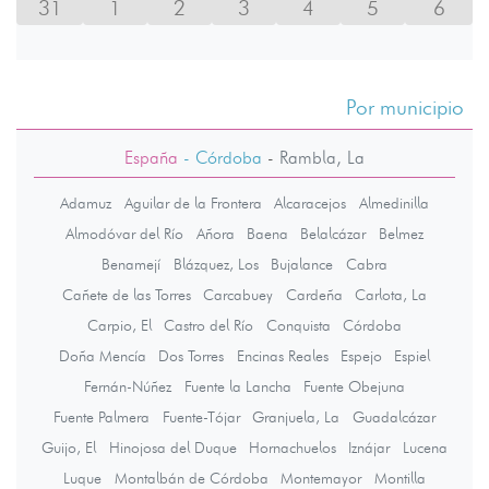
31
1
2
3
4
5
6
Por municipio
España
- Córdoba
-
Rambla, La
Adamuz
Aguilar de la Frontera
Alcaracejos
Almedinilla
Almodóvar del Río
Añora
Baena
Belalcázar
Belmez
Benamejí
Blázquez, Los
Bujalance
Cabra
Cañete de las Torres
Carcabuey
Cardeña
Carlota, La
Carpio, El
Castro del Río
Conquista
Córdoba
Doña Mencía
Dos Torres
Encinas Reales
Espejo
Espiel
Fernán-Núñez
Fuente la Lancha
Fuente Obejuna
Fuente Palmera
Fuente-Tójar
Granjuela, La
Guadalcázar
Guijo, El
Hinojosa del Duque
Hornachuelos
Iznájar
Lucena
Luque
Montalbán de Córdoba
Montemayor
Montilla