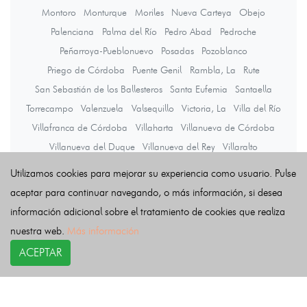
Montoro
Monturque
Moriles
Nueva Carteya
Obejo
Palenciana
Palma del Río
Pedro Abad
Pedroche
Peñarroya-Pueblonuevo
Posadas
Pozoblanco
Priego de Córdoba
Puente Genil
Rambla, La
Rute
San Sebastián de los Ballesteros
Santa Eufemia
Santaella
Torrecampo
Valenzuela
Valsequillo
Victoria, La
Villa del Río
Villafranca de Córdoba
Villaharta
Villanueva de Córdoba
Villanueva del Duque
Villanueva del Rey
Villaralto
Villaviciosa de Córdoba
Viso, El
Zuheros
Utilizamos cookies para mejorar su experiencia como usuario. Pulse
aceptar para continuar navegando, o más información, si desea
información adicional sobre el tratamiento de cookies que realiza
Últimas noticias
nuestra web.
Más información
ACEPTAR