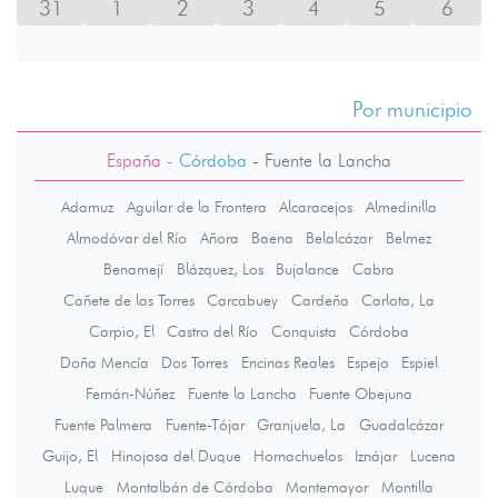
31
1
2
3
4
5
6
Por municipio
España
- Córdoba
-
Fuente la Lancha
Adamuz
Aguilar de la Frontera
Alcaracejos
Almedinilla
Almodóvar del Río
Añora
Baena
Belalcázar
Belmez
Benamejí
Blázquez, Los
Bujalance
Cabra
Cañete de las Torres
Carcabuey
Cardeña
Carlota, La
Carpio, El
Castro del Río
Conquista
Córdoba
Doña Mencía
Dos Torres
Encinas Reales
Espejo
Espiel
Fernán-Núñez
Fuente la Lancha
Fuente Obejuna
Fuente Palmera
Fuente-Tójar
Granjuela, La
Guadalcázar
Guijo, El
Hinojosa del Duque
Hornachuelos
Iznájar
Lucena
Luque
Montalbán de Córdoba
Montemayor
Montilla