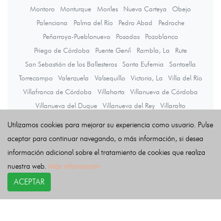
Montoro
Monturque
Moriles
Nueva Carteya
Obejo
Palenciana
Palma del Río
Pedro Abad
Pedroche
Peñarroya-Pueblonuevo
Posadas
Pozoblanco
Priego de Córdoba
Puente Genil
Rambla, La
Rute
San Sebastián de los Ballesteros
Santa Eufemia
Santaella
Torrecampo
Valenzuela
Valsequillo
Victoria, La
Villa del Río
Villafranca de Córdoba
Villaharta
Villanueva de Córdoba
Villanueva del Duque
Villanueva del Rey
Villaralto
Villaviciosa de Córdoba
Viso, El
Zuheros
Utilizamos cookies para mejorar su experiencia como usuario. Pulse
aceptar para continuar navegando, o más información, si desea
información adicional sobre el tratamiento de cookies que realiza
Últimas noticias
nuestra web.
Más información
ACEPTAR