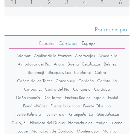
31
1
2
3
4
5
6
Por municipio
España
- Córdoba
-
Espejo
Adamuz
Aguilar de la Frontera
Alcaracejos
Almedinilla
Almodóvar del Río
Añora
Baena
Belalcázar
Belmez
Benamejí
Blázquez, Los
Bujalance
Cabra
Cañete de las Torres
Carcabuey
Cardeña
Carlota, La
Carpio, El
Castro del Río
Conquista
Córdoba
Doña Mencía
Dos Torres
Encinas Reales
Espejo
Espiel
Fernán-Núñez
Fuente la Lancha
Fuente Obejuna
Fuente Palmera
Fuente-Tójar
Granjuela, La
Guadalcázar
Guijo, El
Hinojosa del Duque
Hornachuelos
Iznájar
Lucena
Luque
Montalbán de Córdoba
Montemayor
Montilla