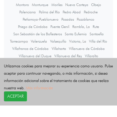
Montoro
Monturque
Moriles
Nueva Carteya
Obejo
Palenciana
Palma del Río
Pedro Abad
Pedroche
Peñarroya-Pueblonuevo
Posadas
Pozoblanco
Priego de Córdoba
Puente Genil
Rambla, La
Rute
San Sebastián de los Ballesteros
Santa Eufemia
Santaella
Torrecampo
Valenzuela
Valsequillo
Victoria, La
Villa del Río
Villafranca de Córdoba
Villaharta
Villanueva de Córdoba
Villanueva del Duque
Villanueva del Rey
Villaralto
Villaviciosa de Córdoba
Viso, El
Zuheros
Utilizamos cookies para mejorar su experiencia como usuario. Pulse
aceptar para continuar navegando, o más información, si desea
información adicional sobre el tratamiento de cookies que realiza
Últimas noticias
nuestra web.
Más información
ACEPTAR