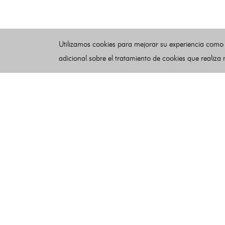
Utilizamos cookies para mejorar su experiencia como
adicional sobre el tratamiento de cookies que realiza
Esquelas
Publicar esquelas
Noticias
Buscador
Condiciones de uso
Contacto