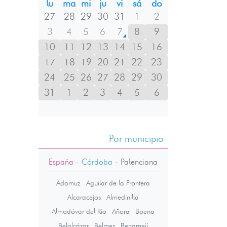
lu
ma
mi
ju
vi
sá
do
27
28
29
30
31
1
2
3
4
5
6
7
8
9
10
11
12
13
14
15
16
17
18
19
20
21
22
23
24
25
26
27
28
29
30
31
1
2
3
4
5
6
Por municipio
España
- Córdoba
-
Palenciana
Adamuz
Aguilar de la Frontera
Alcaracejos
Almedinilla
Almodóvar del Río
Añora
Baena
Belalcázar
Belmez
Benamejí