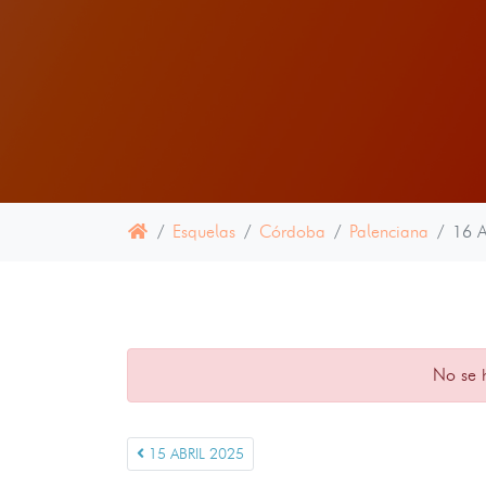
Esquelas
Córdoba
Palenciana
16 
No se 
15 ABRIL 2025