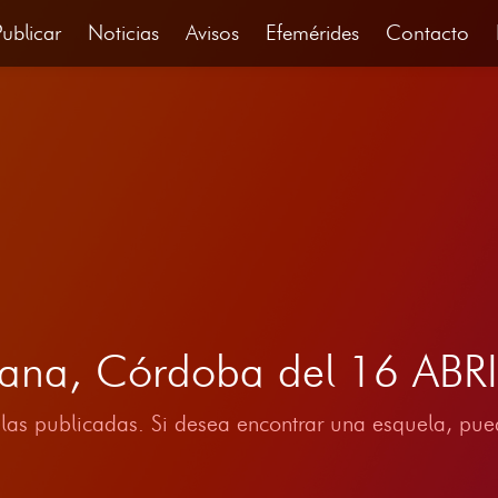
Publicar
Noticias
Avisos
Efemérides
Contacto
iana, Córdoba del 16 ABR
las publicadas. Si desea encontrar una esquela, pued