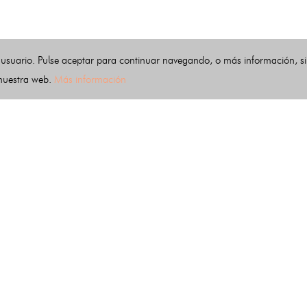
 usuario. Pulse aceptar para continuar navegando, o más información, s
 nuestra web.
Más información