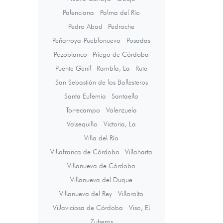
Palenciana
Palma del Río
Pedro Abad
Pedroche
Peñarroya-Pueblonuevo
Posadas
Pozoblanco
Priego de Córdoba
Puente Genil
Rambla, La
Rute
San Sebastián de los Ballesteros
Santa Eufemia
Santaella
Torrecampo
Valenzuela
Valsequillo
Victoria, La
Villa del Río
Villafranca de Córdoba
Villaharta
Villanueva de Córdoba
Villanueva del Duque
Villanueva del Rey
Villaralto
Villaviciosa de Córdoba
Viso, El
Zuheros