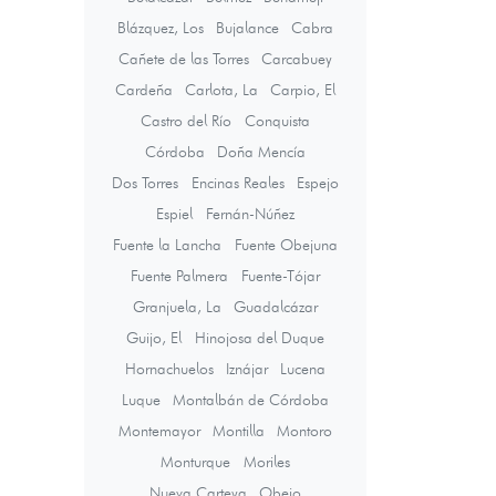
Blázquez, Los
Bujalance
Cabra
Cañete de las Torres
Carcabuey
Cardeña
Carlota, La
Carpio, El
Castro del Río
Conquista
Córdoba
Doña Mencía
Dos Torres
Encinas Reales
Espejo
Espiel
Fernán-Núñez
Fuente la Lancha
Fuente Obejuna
Fuente Palmera
Fuente-Tójar
Granjuela, La
Guadalcázar
Guijo, El
Hinojosa del Duque
Hornachuelos
Iznájar
Lucena
Luque
Montalbán de Córdoba
Montemayor
Montilla
Montoro
Monturque
Moriles
Nueva Carteya
Obejo