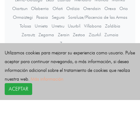
Oiartzun
Olaberria
Oñati
Ordizia
Orendain
Orexa
Orio
Ormaiztegi
Pasaia
Segura
Soraluze/Placencia de las Armas
Tolosa
Urnieta
Urretxu
Usurbil
Villabona
Zaldibia
Zarautz
Zegama
Zerain
Zestoa
Zizurkil
Zumaia
Zumarraga
Utilizamos cookies para mejorar su experiencia como usuario. Pulse
aceptar para continuar navegando, o más información, si desea
Últimas noticias
información adicional sobre el tratamiento de cookies que realiza
nuestra web.
Más información
ACEPTAR
COPYRIGHT©
esquelas.es
2026.
Esquelas
Todos los derechos reservados.
Publicar esquelas