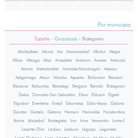
Por municipio
España
- Guipúzcoa
-
Bidegoian
Abaltzisketa
Aduna
Aia
Aizarnazabal
Albiztur
Alegia
Alkiza
Altzaga
Altzo
Amezketa
Andoain
Anoeta
Antzuola
Arama
Aretxabaleta
Arrasate/Mondragón
Asteasu
Astigarraga
Ataun
Azkoitia
Azpeitia
Baliarrain
Beasain
Beizama
Belauntza
Berastegi
Bergara
Berrobi
Bidegoian
Deba
Donostia-San Sebastián
Eibar
Elduain
Elgeta
Elgoibar
Errenteria
Errezil
Eskoriatza
Ezkio-Itsaso
Gabiria
Gaintza
Gaztelu
Getaria
Hernani
Hernialde
Hondarribia
Ibarra
Idiazabal
Ikaztegieta
Irun
Irura
Itsasondo
Larraul
Lasarte-Oria
Lazkao
Leaburu
Legazpi
Legorreta
Leintz-Gatzaga
Lezo
Lizartza
Mendaro
Mutiloa
Mutriku