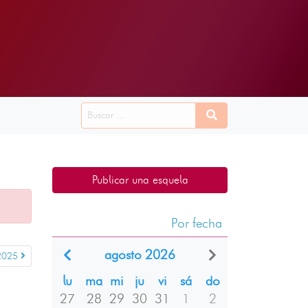
Publicar una esquela
Por fecha
agosto 2026
 2025
lu
ma
mi
ju
vi
sá
do
27
28
29
30
31
1
2