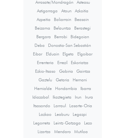
Arrasate/Mondragón
Asteasu
Astigarraga
Ataun
Azkoitia
Azpeitia
Baliarrain
Beasain
Beizama
Belauntza
Berastegi
Bergara
Berrobi
Bidegoian
Deba
Donostia-San Sebastián
Eibar
Elduain
Elgeta
Elgoibar
Errenteria
Errezil
Eskoriatza
Ezkio-Itsaso
Gabiria
Gaintza
Gaztelu
Getaria
Hernani
Hernialde
Hondarribia
Ibarra
Idiazabal
Ikaztegieta
Irun
Irura
Itsasondo
Larraul
Lasarte-Oria
Lazkao
Leaburu
Legazpi
Legorreta
Leintz-Gatzaga
Lezo
Lizartza
Mendaro
Mutiloa