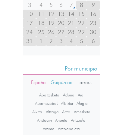
3
4
5
6
7
8
9
10
11
12
13
14
15
16
17
18
19
20
21
22
23
24
25
26
27
28
29
30
31
1
2
3
4
5
6
Por municipio
España
- Guipúzcoa
-
Larraul
Abaltzisketa
Aduna
Aia
Aizarnazabal
Albiztur
Alegia
Alkiza
Altzaga
Altzo
Amezketa
Andoain
Anoeta
Antzuola
Arama
Aretxabaleta