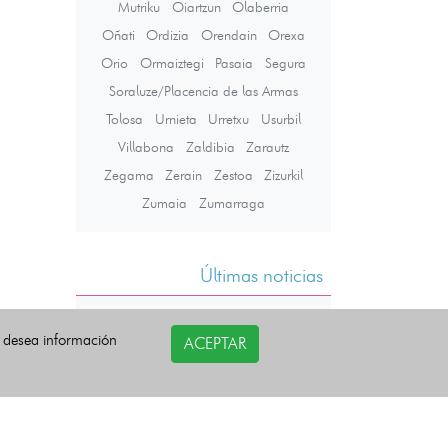
Mutriku
Oiartzun
Olaberria
Oñati
Ordizia
Orendain
Orexa
Orio
Ormaiztegi
Pasaia
Segura
Soraluze/Placencia de las Armas
Tolosa
Urnieta
Urretxu
Usurbil
Villabona
Zaldibia
Zarautz
Zegama
Zerain
Zestoa
Zizurkil
Zumaia
Zumarraga
Últimas noticias
i desea información
ACEPTAR