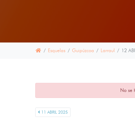
Esquelas
Guipúzcoa
Larraul
12 AB
No se 
11 ABRIL 2025