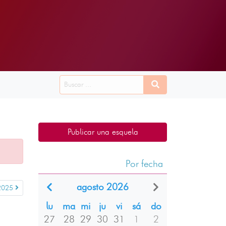
Publicar una esquela
Por fecha
agosto 2026
 2025
lu
ma
mi
ju
vi
sá
do
27
28
29
30
31
1
2