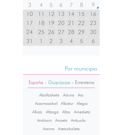
3
4
5
6
7
8
9
10
11
12
13
14
15
16
17
18
19
20
21
22
23
24
25
26
27
28
29
30
31
1
2
3
4
5
6
Por municipio
España
- Guipúzcoa
-
Errenteria
Abaltzisketa
Aduna
Aia
Aizarnazabal
Albiztur
Alegia
Alkiza
Altzaga
Altzo
Amezketa
Andoain
Anoeta
Antzuola
Arama
Aretxabaleta