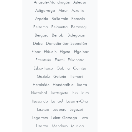
Arrasate/Mondragón
Asteasu
Astigarraga
Ataun
Azkoitia
Azpeitia
Baliarrain
Beasain
Beizama
Belauntza
Berastegi
Bergara
Berrobi
Bidegoian
Deba
Donostia-San Sebastián
Eibar
Elduain
Elgeta
Elgoibar
Errenteria
Errezil
Eskoriatza
Ezkio-Itsaso
Gabiria
Gaintza
Gaztelu
Getaria
Hernani
Hernialde
Hondarribia
Ibarra
Idiazabal
Ikaztegieta
Irun
Irura
Itsasondo
Larraul
Lasarte-Oria
Lazkao
Leaburu
Legazpi
Legorreta
Leintz-Gatzaga
Lezo
Lizartza
Mendaro
Mutiloa