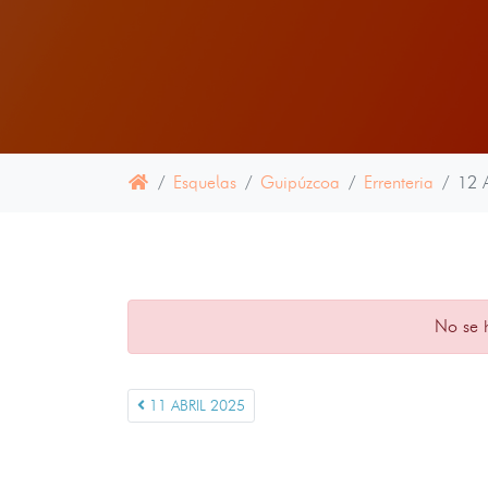
Esquelas
Guipúzcoa
Errenteria
12 
No se 
11 ABRIL 2025