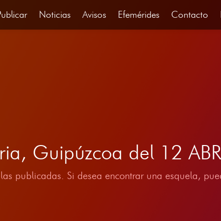
Publicar
Noticias
Avisos
Efemérides
Contacto
eria, Guipúzcoa del 12 AB
las publicadas. Si desea encontrar una esquela, pued