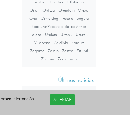
Mutriku
Oiartzun
Olaberria
Oñati
Ordizia
Orendain
Orexa
Orio
Ormaiztegi
Pasaia
Segura
Soraluze/Placencia de las Armas
Tolosa
Urnieta
Urretxu
Usurbil
Villabona
Zaldibia
Zarautz
Zegama
Zerain
Zestoa
Zizurkil
Zumaia
Zumarraga
Últimas noticias
i desea información
ACEPTAR