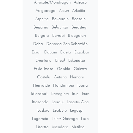
Arrasate/Mondragón
Asteasu
Astigarraga
Ataun
Azkoitia
Azpeitia
Baliarrain
Beasain
Beizama
Belauntza
Berastegi
Bergara
Berrobi
Bidegoian
Deba
Donostia-San Sebastián
Eibar
Elduain
Elgeta
Elgoibar
Errenteria
Errezil
Eskoriatza
Ezkio-Itsaso
Gabiria
Gaintza
Gaztelu
Getaria
Hernani
Hernialde
Hondarribia
Ibarra
Idiazabal
Ikaztegieta
Irun
Irura
Itsasondo
Larraul
Lasarte-Oria
Lazkao
Leaburu
Legazpi
Legorreta
Leintz-Gatzaga
Lezo
Lizartza
Mendaro
Mutiloa