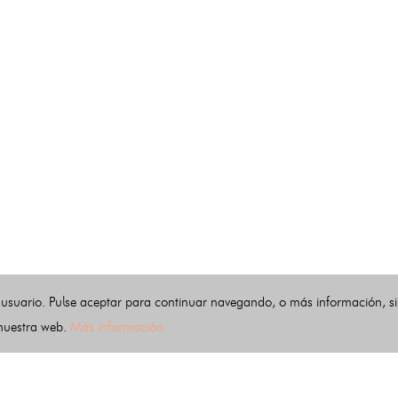
 usuario. Pulse aceptar para continuar navegando, o más información, s
 nuestra web.
Más información