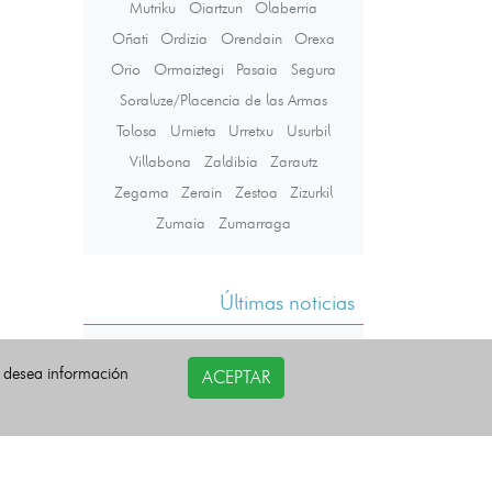
Mutriku
Oiartzun
Olaberria
Oñati
Ordizia
Orendain
Orexa
Orio
Ormaiztegi
Pasaia
Segura
Soraluze/Placencia de las Armas
Tolosa
Urnieta
Urretxu
Usurbil
Villabona
Zaldibia
Zarautz
Zegama
Zerain
Zestoa
Zizurkil
Zumaia
Zumarraga
Últimas noticias
i desea información
ACEPTAR