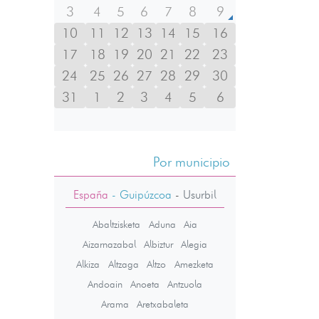
3
4
5
6
7
8
9
10
11
12
13
14
15
16
17
18
19
20
21
22
23
24
25
26
27
28
29
30
31
1
2
3
4
5
6
Por municipio
España
- Guipúzcoa
-
Usurbil
Abaltzisketa
Aduna
Aia
Aizarnazabal
Albiztur
Alegia
Alkiza
Altzaga
Altzo
Amezketa
Andoain
Anoeta
Antzuola
Arama
Aretxabaleta