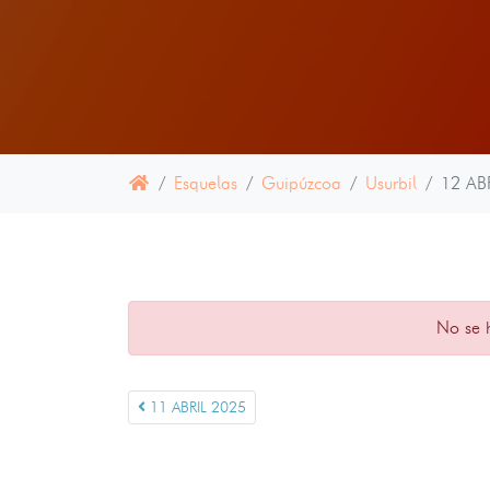
Esquelas
Guipúzcoa
Usurbil
12 AB
No se 
11 ABRIL 2025