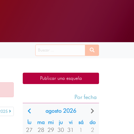
Publicar una esquela
Por fecha
agosto 2026
 2025
lu
ma
mi
ju
vi
sá
do
27
28
29
30
31
1
2