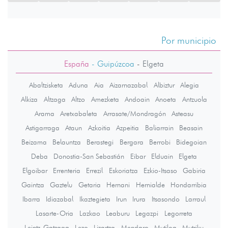
Por municipio
España
- Guipúzcoa
-
Elgeta
Abaltzisketa
Aduna
Aia
Aizarnazabal
Albiztur
Alegia
Alkiza
Altzaga
Altzo
Amezketa
Andoain
Anoeta
Antzuola
Arama
Aretxabaleta
Arrasate/Mondragón
Asteasu
Astigarraga
Ataun
Azkoitia
Azpeitia
Baliarrain
Beasain
Beizama
Belauntza
Berastegi
Bergara
Berrobi
Bidegoian
Deba
Donostia-San Sebastián
Eibar
Elduain
Elgeta
Elgoibar
Errenteria
Errezil
Eskoriatza
Ezkio-Itsaso
Gabiria
Gaintza
Gaztelu
Getaria
Hernani
Hernialde
Hondarribia
Ibarra
Idiazabal
Ikaztegieta
Irun
Irura
Itsasondo
Larraul
Lasarte-Oria
Lazkao
Leaburu
Legazpi
Legorreta
Leintz-Gatzaga
Lezo
Lizartza
Mendaro
Mutiloa
Mutriku