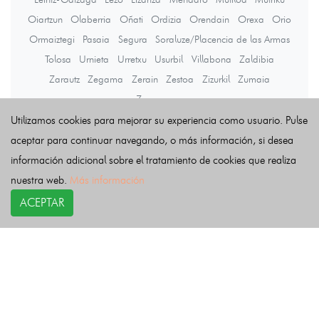
Oiartzun
Olaberria
Oñati
Ordizia
Orendain
Orexa
Orio
Ormaiztegi
Pasaia
Segura
Soraluze/Placencia de las Armas
Tolosa
Urnieta
Urretxu
Usurbil
Villabona
Zaldibia
Zarautz
Zegama
Zerain
Zestoa
Zizurkil
Zumaia
Zumarraga
Utilizamos cookies para mejorar su experiencia como usuario. Pulse
aceptar para continuar navegando, o más información, si desea
Últimas noticias
información adicional sobre el tratamiento de cookies que realiza
nuestra web.
Más información
ACEPTAR
COPYRIGHT©
esquelas.es
2026.
Esquelas
Todos los derechos reservados.
Publicar esquelas