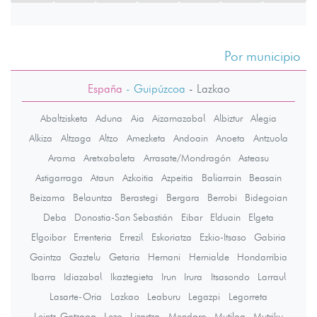
Por municipio
España
- Guipúzcoa
-
Lazkao
Abaltzisketa
Aduna
Aia
Aizarnazabal
Albiztur
Alegia
Alkiza
Altzaga
Altzo
Amezketa
Andoain
Anoeta
Antzuola
Arama
Aretxabaleta
Arrasate/Mondragón
Asteasu
Astigarraga
Ataun
Azkoitia
Azpeitia
Baliarrain
Beasain
Beizama
Belauntza
Berastegi
Bergara
Berrobi
Bidegoian
Deba
Donostia-San Sebastián
Eibar
Elduain
Elgeta
Elgoibar
Errenteria
Errezil
Eskoriatza
Ezkio-Itsaso
Gabiria
Gaintza
Gaztelu
Getaria
Hernani
Hernialde
Hondarribia
Ibarra
Idiazabal
Ikaztegieta
Irun
Irura
Itsasondo
Larraul
Lasarte-Oria
Lazkao
Leaburu
Legazpi
Legorreta
Leintz-Gatzaga
Lezo
Lizartza
Mendaro
Mutiloa
Mutriku