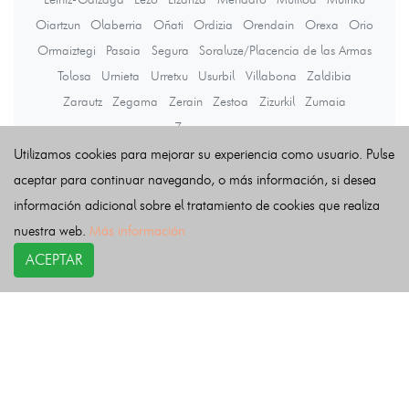
Oiartzun
Olaberria
Oñati
Ordizia
Orendain
Orexa
Orio
Ormaiztegi
Pasaia
Segura
Soraluze/Placencia de las Armas
Tolosa
Urnieta
Urretxu
Usurbil
Villabona
Zaldibia
Zarautz
Zegama
Zerain
Zestoa
Zizurkil
Zumaia
Zumarraga
Utilizamos cookies para mejorar su experiencia como usuario. Pulse
aceptar para continuar navegando, o más información, si desea
Últimas noticias
información adicional sobre el tratamiento de cookies que realiza
nuestra web.
Más información
ACEPTAR
COPYRIGHT©
esquelas.es
2026.
Esquelas
Todos los derechos reservados.
Publicar esquelas