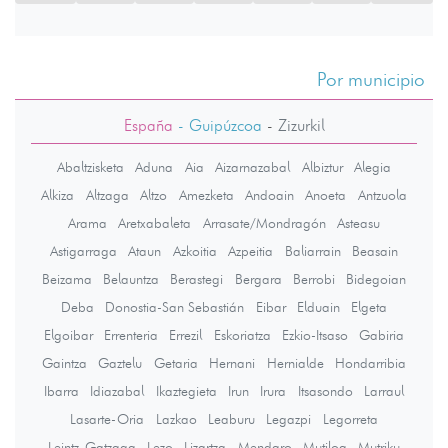
Por municipio
España
- Guipúzcoa
-
Zizurkil
Abaltzisketa
Aduna
Aia
Aizarnazabal
Albiztur
Alegia
Alkiza
Altzaga
Altzo
Amezketa
Andoain
Anoeta
Antzuola
Arama
Aretxabaleta
Arrasate/Mondragón
Asteasu
Astigarraga
Ataun
Azkoitia
Azpeitia
Baliarrain
Beasain
Beizama
Belauntza
Berastegi
Bergara
Berrobi
Bidegoian
Deba
Donostia-San Sebastián
Eibar
Elduain
Elgeta
Elgoibar
Errenteria
Errezil
Eskoriatza
Ezkio-Itsaso
Gabiria
Gaintza
Gaztelu
Getaria
Hernani
Hernialde
Hondarribia
Ibarra
Idiazabal
Ikaztegieta
Irun
Irura
Itsasondo
Larraul
Lasarte-Oria
Lazkao
Leaburu
Legazpi
Legorreta
Leintz-Gatzaga
Lezo
Lizartza
Mendaro
Mutiloa
Mutriku