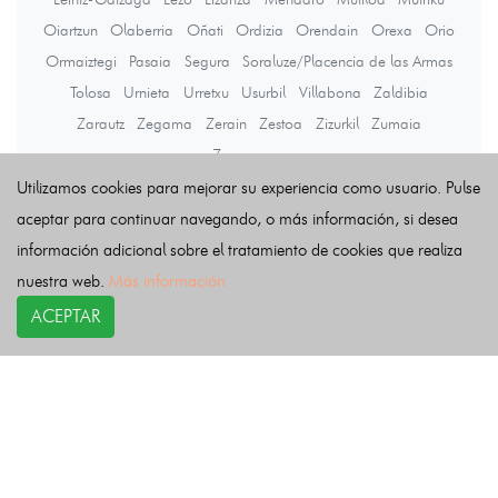
Oiartzun
Olaberria
Oñati
Ordizia
Orendain
Orexa
Orio
Ormaiztegi
Pasaia
Segura
Soraluze/Placencia de las Armas
Tolosa
Urnieta
Urretxu
Usurbil
Villabona
Zaldibia
Zarautz
Zegama
Zerain
Zestoa
Zizurkil
Zumaia
Zumarraga
Utilizamos cookies para mejorar su experiencia como usuario. Pulse
aceptar para continuar navegando, o más información, si desea
Últimas noticias
información adicional sobre el tratamiento de cookies que realiza
nuestra web.
Más información
ACEPTAR
COPYRIGHT©
esquelas.es
2026.
Esquelas
Todos los derechos reservados.
Publicar esquelas