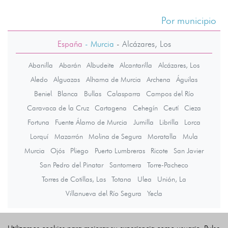
Por municipio
España
- Murcia
-
Alcázares, Los
Abanilla
Abarán
Albudeite
Alcantarilla
Alcázares, Los
Aledo
Alguazas
Alhama de Murcia
Archena
Águilas
Beniel
Blanca
Bullas
Calasparra
Campos del Río
Caravaca de la Cruz
Cartagena
Cehegín
Ceutí
Cieza
Fortuna
Fuente Álamo de Murcia
Jumilla
Librilla
Lorca
Lorquí
Mazarrón
Molina de Segura
Moratalla
Mula
Murcia
Ojós
Pliego
Puerto Lumbreras
Ricote
San Javier
San Pedro del Pinatar
Santomera
Torre-Pacheco
Torres de Cotillas, Las
Totana
Ulea
Unión, La
Villanueva del Río Segura
Yecla