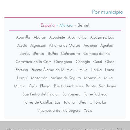
Por municipio
España
- Murcia
-
Beniel
Abanilla
Abarán
Albudeite
Alcantarilla
Alcázares, Los
Aledo
Alguazas
Alhama de Murcia
Archena
Águilas
Beniel
Blanca
Bullas
Calasparra
Campos del Río
Caravaca de la Cruz
Cartagena
Cehegín
Ceutí
Cieza
Fortuna
Fuente Álamo de Murcia
Jumilla
Librilla
Lorca
Lorquí
Mazarrón
Molina de Segura
Moratalla
Mula
Murcia
Ojós
Pliego
Puerto Lumbreras
Ricote
San Javier
San Pedro del Pinatar
Santomera
Torre-Pacheco
Torres de Cotillas, Las
Totana
Ulea
Unión, La
Villanueva del Río Segura
Yecla