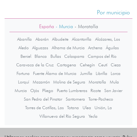
Por municipio
España
- Murcia
-
Moratalla
Abanilla
Abarán
Albudeite
Alcantarilla
Alcázares, Los
Aledo
Alguazas
Alhama de Murcia
Archena
Águilas
Beniel
Blanca
Bullas
Calasparra
Campos del Río
Caravaca de la Cruz
Cartagena
Cehegín
Ceutí
Cieza
Fortuna
Fuente Álamo de Murcia
Jumilla
Librilla
Lorca
Lorquí
Mazarrón
Molina de Segura
Moratalla
Mula
Murcia
Ojós
Pliego
Puerto Lumbreras
Ricote
San Javier
San Pedro del Pinatar
Santomera
Torre-Pacheco
Torres de Cotillas, Las
Totana
Ulea
Unión, La
Villanueva del Río Segura
Yecla