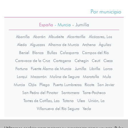
Por municipio
España
- Murcia
-
Jumilla
Abanilla
Abarán
Albudeite
Alcantarilla
Alcázares, Los
Aledo
Alguazas
Alhama de Murcia
Archena
Águilas
Beniel
Blanca
Bullas
Calasparra
Campos del Río
Caravaca de la Cruz
Cartagena
Cehegín
Ceutí
Cieza
Fortuna
Fuente Álamo de Murcia
Jumilla
Librilla
Lorca
Lorquí
Mazarrón
Molina de Segura
Moratalla
Mula
Murcia
Ojós
Pliego
Puerto Lumbreras
Ricote
San Javier
San Pedro del Pinatar
Santomera
Torre-Pacheco
Torres de Cotillas, Las
Totana
Ulea
Unión, La
Villanueva del Río Segura
Yecla