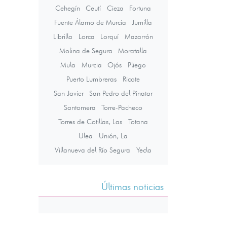
Cehegín
Ceutí
Cieza
Fortuna
Fuente Álamo de Murcia
Jumilla
Librilla
Lorca
Lorquí
Mazarrón
Molina de Segura
Moratalla
Mula
Murcia
Ojós
Pliego
Puerto Lumbreras
Ricote
San Javier
San Pedro del Pinatar
Santomera
Torre-Pacheco
Torres de Cotillas, Las
Totana
Ulea
Unión, La
Villanueva del Río Segura
Yecla
Últimas noticias