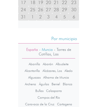
17
18
19
20
21
22
23
24
25
26
27
28
29
30
31
1
2
3
4
5
6
Por municipio
España
- Murcia
-
Torres de
Cotillas, Las
Abanilla
Abarán
Albudeite
Alcantarilla
Alcázares, Los
Aledo
Alguazas
Alhama de Murcia
Archena
Águilas
Beniel
Blanca
Bullas
Calasparra
Campos del Río
Caravaca de la Cruz
Cartagena