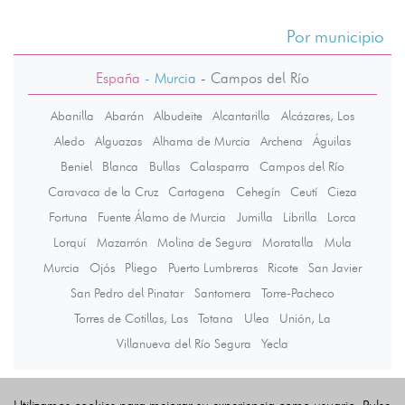
Por municipio
España
- Murcia
-
Campos del Río
Abanilla
Abarán
Albudeite
Alcantarilla
Alcázares, Los
Aledo
Alguazas
Alhama de Murcia
Archena
Águilas
Beniel
Blanca
Bullas
Calasparra
Campos del Río
Caravaca de la Cruz
Cartagena
Cehegín
Ceutí
Cieza
Fortuna
Fuente Álamo de Murcia
Jumilla
Librilla
Lorca
Lorquí
Mazarrón
Molina de Segura
Moratalla
Mula
Murcia
Ojós
Pliego
Puerto Lumbreras
Ricote
San Javier
San Pedro del Pinatar
Santomera
Torre-Pacheco
Torres de Cotillas, Las
Totana
Ulea
Unión, La
Villanueva del Río Segura
Yecla