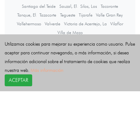
Santiago del Teide
Sauzal, El
Silos, Los
Tacoronte
Tanque, El
Tazacorte
Tegueste
Tijarafe
Valle Gran Rey
Vallehermoso
Valverde
Victoria de Acentejo, La
Vilaflor
Villa de Mazo
Utilizamos cookies para mejorar su experiencia como usuario. Pulse
aceptar para continuar navegando, o más información, si desea
Últimas noticias
información adicional sobre el tratamiento de cookies que realiza
nuestra web.
Más información
ACEPTAR
COPYRIGHT©
esquelas.es
2026.
Esquelas
Todos los derechos reservados.
Publicar esquelas
Noticias
Política de privacidad
Buscador