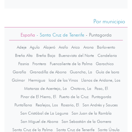
Por municipio
España
- Santa Cruz de Tenerife
-
Puntagorda
Adeje
Agulo
Alajeró
Arafo
Arico
Arona
Barlovento
Breña Alta
Breña Baja
Buenavista del Norte
Candelaria
Fasnia
Frontera
Fuencaliente de la Palma
Garachico
Garafía
Granadilla de Abona
Guancha, La
Guía de Isora
Güímar
Hermigua
Icod de los Vinos
Llanos de Aridane, Los
Matanza de Acentejo, La
Orotava, La
Paso, El
Pinar de El Hierro, El
Puerto de la Cruz
Puntagorda
Puntallana
Realejos, Los
Rosario, El
San Andrés y Sauces
San Cristóbal de La Laguna
San Juan de la Rambla
San Miguel de Abona
San Sebastián de la Gomera
Santa Cruz de la Palma
Santa Cruz de Tenerife
Santa Úrsula