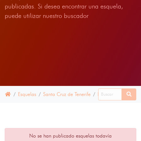
publicadas. Si desea encontrar una esquela,
puede utilizar nuestro buscador
Esquelas
Santa Cruz de Tenerife
Puntagorda
03 F
No se han publicado esquelas todavía