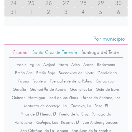
24
25
26
27
28
29
30
31
1
2
3
4
5
6
Por municipio
España
- Santa Cruz de Tenerife
-
Santiago del Teide
Adeje
Agulo
Alajeró
Arafo
Arico
Arona
Barlovento
Breña Alta
Breña Baja
Buenavista del Norte
Candelaria
Fasnia
Frontera
Fuencaliente de la Palma
Garachico
Garafía
Granadilla de Abona
Guancha, La
Guía de Isora
Güímar
Hermigua
Icod de los Vinos
Llanos de Aridane, Los
Matanza de Acentejo, La
Orotava, La
Paso, El
Pinar de El Hierro, El
Puerto de la Cruz
Puntagorda
Puntallana
Realejos, Los
Rosario, El
San Andrés y Sauces
San Cristóbal de La Laguna
San Juan de la Rambla