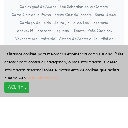
San Miguel de Abona
San Sebastián de la Gomera
Santa Cruz de la Palma
Santa Cruz de Tenerife
Santa Úrsula
Santiago del Teide
Sauzal, El
Silos, Los
Tacoronte
Tanque, El
Tazacorte
Tegueste
Tijarafe
Valle Gran Rey
Vallehermoso
Valverde
Victoria de Acentejo, La
Vilaflor
Villa de Mazo
Utilizamos cookies para mejorar su experiencia como usuario. Pulse
aceptar para continuar navegando, o más información, si desea
Últimas noticias
información adicional sobre el tratamiento de cookies que realiza
nuestra web.
Más información
ACEPTAR
COPYRIGHT©
esquelas.es
2026.
Esquelas
Todos los derechos reservados.