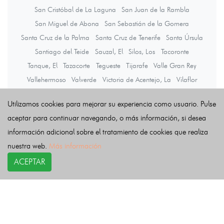
San Cristóbal de La Laguna
San Juan de la Rambla
San Miguel de Abona
San Sebastián de la Gomera
Santa Cruz de la Palma
Santa Cruz de Tenerife
Santa Úrsula
Santiago del Teide
Sauzal, El
Silos, Los
Tacoronte
Tanque, El
Tazacorte
Tegueste
Tijarafe
Valle Gran Rey
Vallehermoso
Valverde
Victoria de Acentejo, La
Vilaflor
Villa de Mazo
Utilizamos cookies para mejorar su experiencia como usuario. Pulse
aceptar para continuar navegando, o más información, si desea
Últimas noticias
información adicional sobre el tratamiento de cookies que realiza
nuestra web.
Más información
ACEPTAR
COPYRIGHT©
esquelas.es
2026.
Esquelas