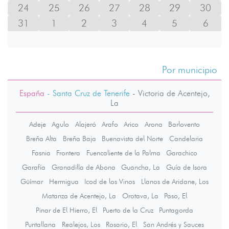
24
25
26
27
28
29
30
31
1
2
3
4
5
6
Por municipio
España
- Santa Cruz de Tenerife
-
Victoria de Acentejo,
La
Adeje
Agulo
Alajeró
Arafo
Arico
Arona
Barlovento
Breña Alta
Breña Baja
Buenavista del Norte
Candelaria
Fasnia
Frontera
Fuencaliente de la Palma
Garachico
Garafía
Granadilla de Abona
Guancha, La
Guía de Isora
Güímar
Hermigua
Icod de los Vinos
Llanos de Aridane, Los
Matanza de Acentejo, La
Orotava, La
Paso, El
Pinar de El Hierro, El
Puerto de la Cruz
Puntagorda
Puntallana
Realejos, Los
Rosario, El
San Andrés y Sauces