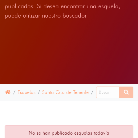
publicadas. Si desea encontrar una esquela,
puede utilizar nuestro buscador
Esquelas
Santa Cruz de Tenerife
Candelaria
03 F
No se han publicado esquelas todavía