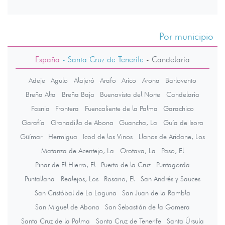
Por municipio
España
- Santa Cruz de Tenerife
-
Candelaria
Adeje
Agulo
Alajeró
Arafo
Arico
Arona
Barlovento
Breña Alta
Breña Baja
Buenavista del Norte
Candelaria
Fasnia
Frontera
Fuencaliente de la Palma
Garachico
Garafía
Granadilla de Abona
Guancha, La
Guía de Isora
Güímar
Hermigua
Icod de los Vinos
Llanos de Aridane, Los
Matanza de Acentejo, La
Orotava, La
Paso, El
Pinar de El Hierro, El
Puerto de la Cruz
Puntagorda
Puntallana
Realejos, Los
Rosario, El
San Andrés y Sauces
San Cristóbal de La Laguna
San Juan de la Rambla
San Miguel de Abona
San Sebastián de la Gomera
Santa Cruz de la Palma
Santa Cruz de Tenerife
Santa Úrsula