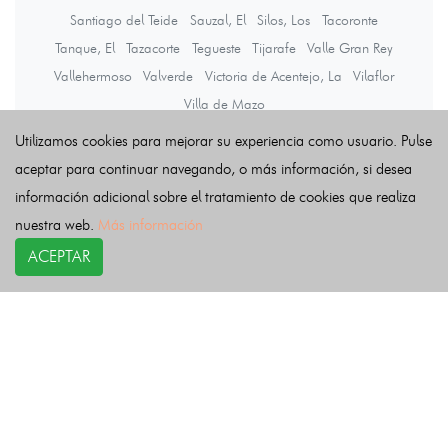
Santiago del Teide
Sauzal, El
Silos, Los
Tacoronte
Tanque, El
Tazacorte
Tegueste
Tijarafe
Valle Gran Rey
Vallehermoso
Valverde
Victoria de Acentejo, La
Vilaflor
Villa de Mazo
Utilizamos cookies para mejorar su experiencia como usuario. Pulse
aceptar para continuar navegando, o más información, si desea
Últimas noticias
información adicional sobre el tratamiento de cookies que realiza
nuestra web.
Más información
ACEPTAR
COPYRIGHT©
esquelas.es
2026.
Esquelas
Todos los derechos reservados.
Publicar esquelas
Noticias
Política de privacidad
Buscador