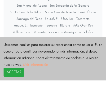
San Miguel de Abona
San Sebastián de la Gomera
Santa Cruz de la Palma
Santa Cruz de Tenerife
Santa Úrsula
Santiago del Teide
Sauzal, El
Silos, Los
Tacoronte
Tanque, El
Tazacorte
Tegueste
Tijarafe
Valle Gran Rey
Vallehermoso
Valverde
Victoria de Acentejo, La
Vilaflor
Villa de Mazo
Utilizamos cookies para mejorar su experiencia como usuario. Pulse
aceptar para continuar navegando, o más información, si desea
Últimas noticias
información adicional sobre el tratamiento de cookies que realiza
nuestra web.
Más información
ACEPTAR
COPYRIGHT©
esquelas.es
2026.
Esquelas
Todos los derechos reservados.