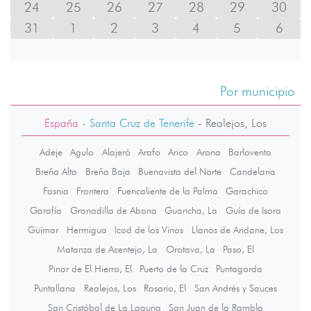
24
25
26
27
28
29
30
31
1
2
3
4
5
6
Por municipio
España
- Santa Cruz de Tenerife
-
Realejos, Los
Adeje
Agulo
Alajeró
Arafo
Arico
Arona
Barlovento
Breña Alta
Breña Baja
Buenavista del Norte
Candelaria
Fasnia
Frontera
Fuencaliente de la Palma
Garachico
Garafía
Granadilla de Abona
Guancha, La
Guía de Isora
Güímar
Hermigua
Icod de los Vinos
Llanos de Aridane, Los
Matanza de Acentejo, La
Orotava, La
Paso, El
Pinar de El Hierro, El
Puerto de la Cruz
Puntagorda
Puntallana
Realejos, Los
Rosario, El
San Andrés y Sauces
San Cristóbal de La Laguna
San Juan de la Rambla