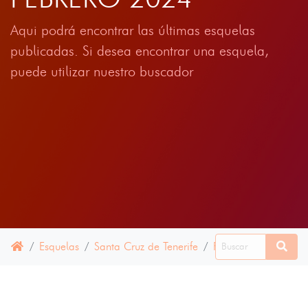
Aqui podrá encontrar las últimas esquelas
publicadas. Si desea encontrar una esquela,
puede utilizar nuestro buscador
Esquelas
Santa Cruz de Tenerife
Realejos, Los
03 