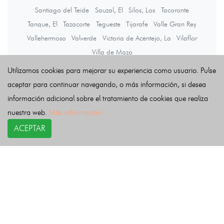
Santiago del Teide
Sauzal, El
Silos, Los
Tacoronte
Tanque, El
Tazacorte
Tegueste
Tijarafe
Valle Gran Rey
Vallehermoso
Valverde
Victoria de Acentejo, La
Vilaflor
Villa de Mazo
Utilizamos cookies para mejorar su experiencia como usuario. Pulse
aceptar para continuar navegando, o más información, si desea
Últimas noticias
información adicional sobre el tratamiento de cookies que realiza
nuestra web.
Más información
ACEPTAR
COPYRIGHT©
esquelas.es
2026.
Esquelas
Todos los derechos reservados.
Publicar esquelas
Noticias
Política de privacidad
Buscador