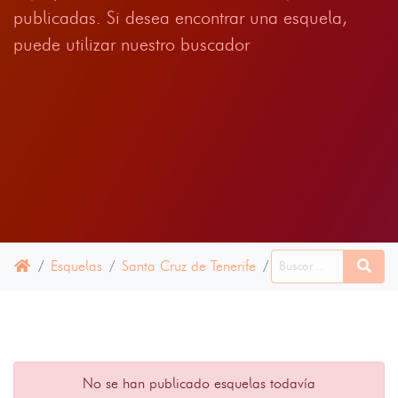
publicadas. Si desea encontrar una esquela,
puede utilizar nuestro buscador
Esquelas
Santa Cruz de Tenerife
Agulo
03 FEBRE
No se han publicado esquelas todavía