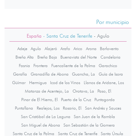
Por municipio
España
- Santa Cruz de Tenerife
-
Agulo
Adeje
Agulo
Alajeró
Arafo
Arico
Arona
Barlovento
Breña Alta
Breña Baja
Buenavista del Norte
Candelaria
Fasnia
Frontera
Fuencaliente de la Palma
Garachico
Garafía
Granadilla de Abona
Guancha, La
Guía de Isora
Güímar
Hermigua
Icod de los Vinos
Llanos de Aridane, Los
Matanza de Acentejo, La
Orotava, La
Paso, El
Pinar de El Hierro, El
Puerto de la Cruz
Puntagorda
Puntallana
Realejos, Los
Rosario, El
San Andrés y Sauces
San Cristóbal de La Laguna
San Juan de la Rambla
San Miguel de Abona
San Sebastián de la Gomera
Santa Cruz de la Palma
Santa Cruz de Tenerife
Santa Úrsula