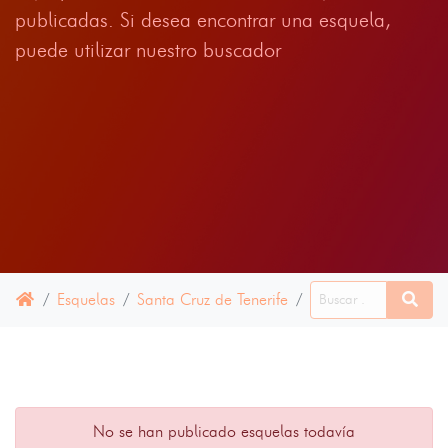
publicadas. Si desea encontrar una esquela,
puede utilizar nuestro buscador
Esquelas
Santa Cruz de Tenerife
Sauzal, El
03 FE
No se han publicado esquelas todavía