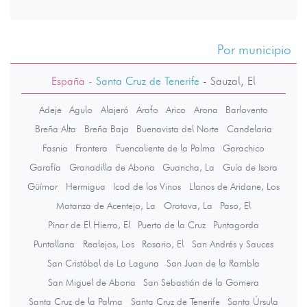
Por municipio
España
- Santa Cruz de Tenerife
-
Sauzal, El
Adeje
Agulo
Alajeró
Arafo
Arico
Arona
Barlovento
Breña Alta
Breña Baja
Buenavista del Norte
Candelaria
Fasnia
Frontera
Fuencaliente de la Palma
Garachico
Garafía
Granadilla de Abona
Guancha, La
Guía de Isora
Güímar
Hermigua
Icod de los Vinos
Llanos de Aridane, Los
Matanza de Acentejo, La
Orotava, La
Paso, El
Pinar de El Hierro, El
Puerto de la Cruz
Puntagorda
Puntallana
Realejos, Los
Rosario, El
San Andrés y Sauces
San Cristóbal de La Laguna
San Juan de la Rambla
San Miguel de Abona
San Sebastián de la Gomera
Santa Cruz de la Palma
Santa Cruz de Tenerife
Santa Úrsula