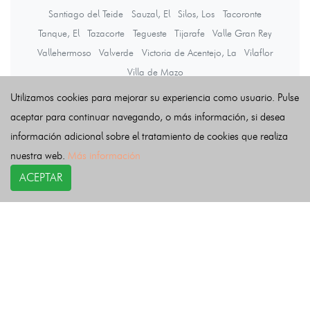
Santiago del Teide
Sauzal, El
Silos, Los
Tacoronte
Tanque, El
Tazacorte
Tegueste
Tijarafe
Valle Gran Rey
Vallehermoso
Valverde
Victoria de Acentejo, La
Vilaflor
Villa de Mazo
Utilizamos cookies para mejorar su experiencia como usuario. Pulse
aceptar para continuar navegando, o más información, si desea
Últimas noticias
información adicional sobre el tratamiento de cookies que realiza
nuestra web.
Más información
ACEPTAR
COPYRIGHT©
esquelas.es
2026.
Esquelas
Todos los derechos reservados.
Publicar esquelas
Noticias
Política de privacidad
Buscador