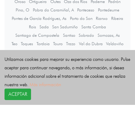
Oroso
Ortigueira
Outes
Oza dos Ríos
Paderne
Padrón
Pino, O
Pobra do Caramiñal, A
Ponteceso
Pontedeume
Pontes de García Rodríguez, As
Porto do Son
Rianxo
Ribeira
Rois
Sada
San Sadurniño
Santa Comba
Santiago de Compostela
Santiso
Sobrado
Somozas, As
Teo
Toques
Tordoia
Touro
Trazo
Val do Dubra
Valdoviño
Vedra
Vilarmaior
Vilasantar
Vimianzo
Zas
Utilizamos cookies para mejorar su experiencia como usuario. Pulse
aceptar para continuar navegando, o más información, si desea
Últimas noticias
información adicional sobre el tratamiento de cookies que realiza
nuestra web.
Más información
ACEPTAR
COPYRIGHT©
esquelas.es
2026.
Esquelas