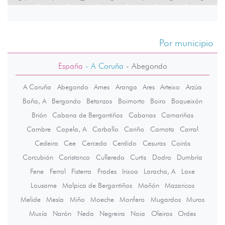
Por municipio
España
- A Coruña
-
Abegondo
A Coruña
Abegondo
Ames
Aranga
Ares
Arteixo
Arzúa
Baña, A
Bergondo
Betanzos
Boimorto
Boiro
Boqueixón
Brión
Cabana de Bergantiños
Cabanas
Camariñas
Cambre
Capela, A
Carballo
Cariño
Carnota
Carral
Cedeira
Cee
Cerceda
Cerdido
Cesuras
Coirós
Corcubión
Coristanco
Culleredo
Curtis
Dodro
Dumbría
Fene
Ferrol
Fisterra
Frades
Irixoa
Laracha, A
Laxe
Lousame
Malpica de Bergantiños
Mañón
Mazaricos
Melide
Mesía
Miño
Moeche
Monfero
Mugardos
Muros
Muxía
Narón
Neda
Negreira
Noia
Oleiros
Ordes