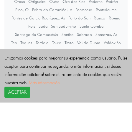
Oroso
Ortigueira
Outes
Oza dos Ríos
Paderne
Padrón
Pino, O
Pobra do Caramiñal, A
Ponteceso
Pontedeume
Pontes de García Rodríguez, As
Porto do Son
Rianxo
Ribeira
Rois
Sada
San Sadurniño
Santa Comba
Santiago de Compostela
Santiso
Sobrado
Somozas, As
Teo
Toques
Tordoia
Touro
Trazo
Val do Dubra
Valdoviño
Vedra
Vilarmaior
Vilasantar
Vimianzo
Zas
Utilizamos cookies para mejorar su experiencia como usuario. Pulse
aceptar para continuar navegando, o más información, si desea
Últimas noticias
información adicional sobre el tratamiento de cookies que realiza
nuestra web.
Más información
ACEPTAR
COPYRIGHT©
esquelas.es
2026.
Esquelas