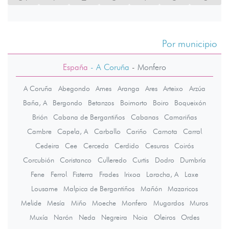
Por municipio
España
- A Coruña
-
Monfero
A Coruña
Abegondo
Ames
Aranga
Ares
Arteixo
Arzúa
Baña, A
Bergondo
Betanzos
Boimorto
Boiro
Boqueixón
Brión
Cabana de Bergantiños
Cabanas
Camariñas
Cambre
Capela, A
Carballo
Cariño
Carnota
Carral
Cedeira
Cee
Cerceda
Cerdido
Cesuras
Coirós
Corcubión
Coristanco
Culleredo
Curtis
Dodro
Dumbría
Fene
Ferrol
Fisterra
Frades
Irixoa
Laracha, A
Laxe
Lousame
Malpica de Bergantiños
Mañón
Mazaricos
Melide
Mesía
Miño
Moeche
Monfero
Mugardos
Muros
Muxía
Narón
Neda
Negreira
Noia
Oleiros
Ordes