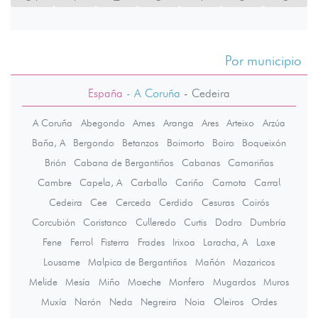
Por municipio
España
- A Coruña
-
Cedeira
A Coruña
Abegondo
Ames
Aranga
Ares
Arteixo
Arzúa
Baña, A
Bergondo
Betanzos
Boimorto
Boiro
Boqueixón
Brión
Cabana de Bergantiños
Cabanas
Camariñas
Cambre
Capela, A
Carballo
Cariño
Carnota
Carral
Cedeira
Cee
Cerceda
Cerdido
Cesuras
Coirós
Corcubión
Coristanco
Culleredo
Curtis
Dodro
Dumbría
Fene
Ferrol
Fisterra
Frades
Irixoa
Laracha, A
Laxe
Lousame
Malpica de Bergantiños
Mañón
Mazaricos
Melide
Mesía
Miño
Moeche
Monfero
Mugardos
Muros
Muxía
Narón
Neda
Negreira
Noia
Oleiros
Ordes