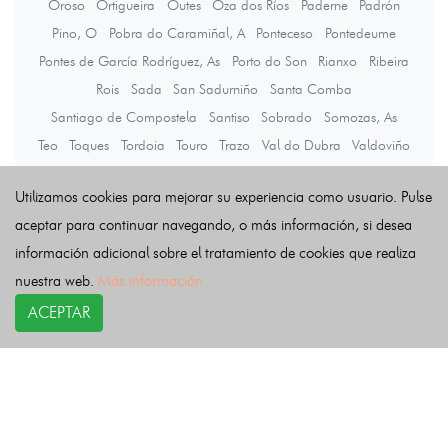
Oroso
Ortigueira
Outes
Oza dos Ríos
Paderne
Padrón
Pino, O
Pobra do Caramiñal, A
Ponteceso
Pontedeume
Pontes de García Rodríguez, As
Porto do Son
Rianxo
Ribeira
Rois
Sada
San Sadurniño
Santa Comba
Santiago de Compostela
Santiso
Sobrado
Somozas, As
Teo
Toques
Tordoia
Touro
Trazo
Val do Dubra
Valdoviño
Vedra
Vilarmaior
Vilasantar
Vimianzo
Zas
Utilizamos cookies para mejorar su experiencia como usuario. Pulse
aceptar para continuar navegando, o más información, si desea
Últimas noticias
información adicional sobre el tratamiento de cookies que realiza
nuestra web.
Más información
ACEPTAR
COPYRIGHT©
esquelas.es
2026.
Esquelas