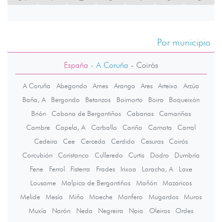
Por municipio
España
- A Coruña
-
Coirós
A Coruña
Abegondo
Ames
Aranga
Ares
Arteixo
Arzúa
Baña, A
Bergondo
Betanzos
Boimorto
Boiro
Boqueixón
Brión
Cabana de Bergantiños
Cabanas
Camariñas
Cambre
Capela, A
Carballo
Cariño
Carnota
Carral
Cedeira
Cee
Cerceda
Cerdido
Cesuras
Coirós
Corcubión
Coristanco
Culleredo
Curtis
Dodro
Dumbría
Fene
Ferrol
Fisterra
Frades
Irixoa
Laracha, A
Laxe
Lousame
Malpica de Bergantiños
Mañón
Mazaricos
Melide
Mesía
Miño
Moeche
Monfero
Mugardos
Muros
Muxía
Narón
Neda
Negreira
Noia
Oleiros
Ordes