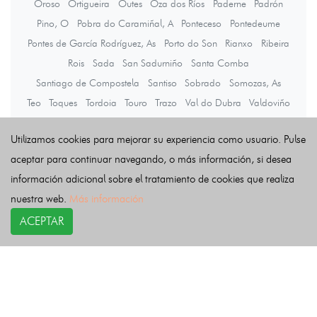
Oroso
Ortigueira
Outes
Oza dos Ríos
Paderne
Padrón
Pino, O
Pobra do Caramiñal, A
Ponteceso
Pontedeume
Pontes de García Rodríguez, As
Porto do Son
Rianxo
Ribeira
Rois
Sada
San Sadurniño
Santa Comba
Santiago de Compostela
Santiso
Sobrado
Somozas, As
Teo
Toques
Tordoia
Touro
Trazo
Val do Dubra
Valdoviño
Vedra
Vilarmaior
Vilasantar
Vimianzo
Zas
Utilizamos cookies para mejorar su experiencia como usuario. Pulse
aceptar para continuar navegando, o más información, si desea
Últimas noticias
información adicional sobre el tratamiento de cookies que realiza
nuestra web.
Más información
ACEPTAR
COPYRIGHT©
esquelas.es
2026.
Esquelas