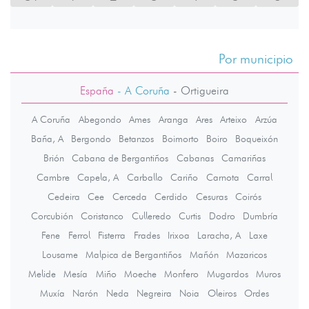
Por municipio
España
- A Coruña
-
Ortigueira
A Coruña
Abegondo
Ames
Aranga
Ares
Arteixo
Arzúa
Baña, A
Bergondo
Betanzos
Boimorto
Boiro
Boqueixón
Brión
Cabana de Bergantiños
Cabanas
Camariñas
Cambre
Capela, A
Carballo
Cariño
Carnota
Carral
Cedeira
Cee
Cerceda
Cerdido
Cesuras
Coirós
Corcubión
Coristanco
Culleredo
Curtis
Dodro
Dumbría
Fene
Ferrol
Fisterra
Frades
Irixoa
Laracha, A
Laxe
Lousame
Malpica de Bergantiños
Mañón
Mazaricos
Melide
Mesía
Miño
Moeche
Monfero
Mugardos
Muros
Muxía
Narón
Neda
Negreira
Noia
Oleiros
Ordes