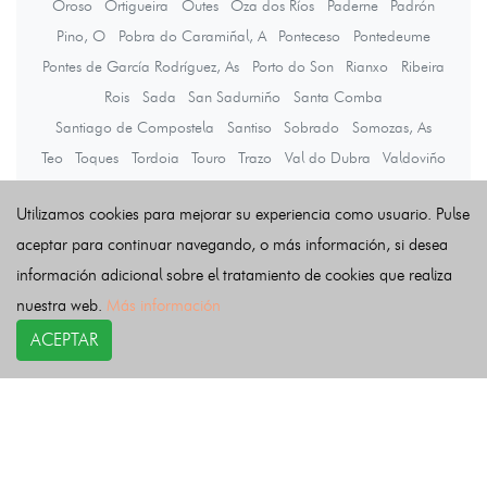
Oroso
Ortigueira
Outes
Oza dos Ríos
Paderne
Padrón
Pino, O
Pobra do Caramiñal, A
Ponteceso
Pontedeume
Pontes de García Rodríguez, As
Porto do Son
Rianxo
Ribeira
Rois
Sada
San Sadurniño
Santa Comba
Santiago de Compostela
Santiso
Sobrado
Somozas, As
Teo
Toques
Tordoia
Touro
Trazo
Val do Dubra
Valdoviño
Vedra
Vilarmaior
Vilasantar
Vimianzo
Zas
Utilizamos cookies para mejorar su experiencia como usuario. Pulse
aceptar para continuar navegando, o más información, si desea
Últimas noticias
información adicional sobre el tratamiento de cookies que realiza
nuestra web.
Más información
ACEPTAR
COPYRIGHT©
esquelas.es
2026.
Esquelas