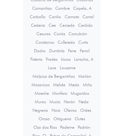
Camariñas
Cambre
Capela, A
Carballo
Cariño
Carnota
Carral
Cedeira
Cee
Cerceda
Cerdido
Cesuras
Coirós
Corcubión
Coristanco
Culleredo
Curtis
Dodro
Dumbría
Fene
Ferrol
Fisterra
Frades
Irixoa
Laracha, A
Laxe
Lousame
Malpica de Bergantiños
Mañón
Mazaricos
Melide
Mesía
Miño
Moeche
Monfero
Mugardos
Muros
Muxía
Narón
Neda
Negreira
Noia
Oleiros
Ordes
Oroso
Ortigueira
Outes
Oza dos Ríos
Paderne
Padrón
Pino, O
Pobra do Caramiñal, A