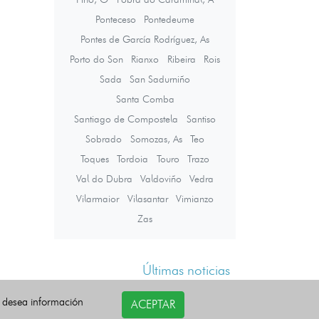
Ponteceso
Pontedeume
Pontes de García Rodríguez, As
Porto do Son
Rianxo
Ribeira
Rois
Sada
San Sadurniño
Santa Comba
Santiago de Compostela
Santiso
Sobrado
Somozas, As
Teo
Toques
Tordoia
Touro
Trazo
Val do Dubra
Valdoviño
Vedra
Vilarmaior
Vilasantar
Vimianzo
Zas
Últimas noticias
i desea información
ACEPTAR