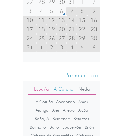
27
28
29
30
31
1
2
3
4
5
6
7
8
9
10
11
12
13
14
15
16
17
18
19
20
21
22
23
24
25
26
27
28
29
30
31
1
2
3
4
5
6
Por municipio
España
- A Coruña
-
Neda
A Coruña
Abegondo
Ames
Aranga
Ares
Arteixo
Arzúa
Baña, A
Bergondo
Betanzos
Boimorto
Boiro
Boqueixón
Brión
Cabana de Bergantiños
Cabanas