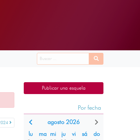
Publicar una esquela
Por fecha
agosto 2026
2024
lu
ma
mi
ju
vi
sá
do