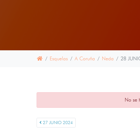
Esquelas
A Coruña
Neda
28 JUNI
No se 
27 JUNIO 2024