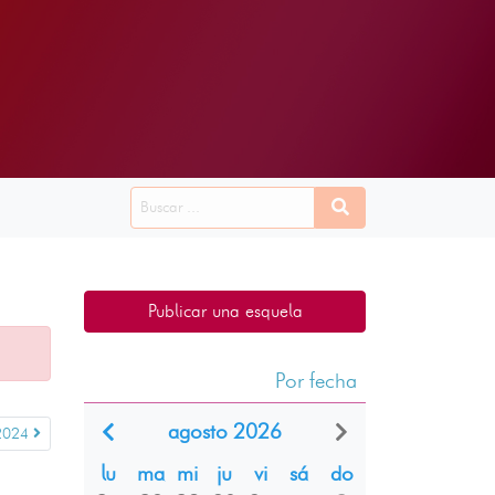
Publicar una esquela
Por fecha
agosto 2026
2024
lu
ma
mi
ju
vi
sá
do