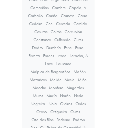
Camariñas
Cambre
Capela, A
Carballo
Cariño
Carnota
Carral
Cedeira
Cee
Cerceda
Cerdido
Cesuras
Coirós
Corcubión
Coristanco
Culleredo
Curtis
Dodro
Dumbría
Fene
Ferrol
Fisterra
Frades
Irixoa
Laracha, A
Laxe
Lousame
Malpica de Bergantiños
Mañón
Mazaricos
Melide
Mesía
Miño
Moeche
Monfero
Mugardos
Muros
Muxía
Narón
Neda
Negreira
Noia
Oleiros
Ordes
Oroso
Ortigueira
Outes
Oza dos Ríos
Paderne
Padrón
Pino, O
Pobra do Caramiñal, A