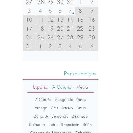
27
28
29
30
31
1
2
3
4
5
6
7
8
9
10
11
12
13
14
15
16
17
18
19
20
21
22
23
24
25
26
27
28
29
30
31
1
2
3
4
5
6
Por municipio
España
- A Coruña
-
Mesía
A Coruña
Abegondo
Ames
Aranga
Ares
Arteixo
Arzúa
Baña, A
Bergondo
Betanzos
Boimorto
Boiro
Boqueixón
Brión
Cabana de Bergantiños
Cabanas