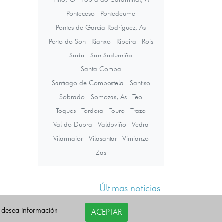
Ponteceso
Pontedeume
Pontes de García Rodríguez, As
Porto do Son
Rianxo
Ribeira
Rois
Sada
San Sadurniño
Santa Comba
Santiago de Compostela
Santiso
Sobrado
Somozas, As
Teo
Toques
Tordoia
Touro
Trazo
Val do Dubra
Valdoviño
Vedra
Vilarmaior
Vilasantar
Vimianzo
Zas
Últimas noticias
i desea información
ACEPTAR