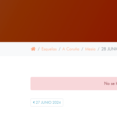
Esquelas
A Coruña
Mesía
28 JUNI
No se 
27 JUNIO 2024