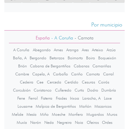
Por municipio
España
- A Coruña
-
Carnota
A Coruña
Abegondo
Ames
Aranga
Ares
Arteixo
Arzúa
Baña, A
Bergondo
Betanzos
Boimorto
Boiro
Boqueixón
Brión
Cabana de Bergantiños
Cabanas
Camariñas
Cambre
Capela, A
Carballo
Cariño
Carnota
Carral
Cedeira
Cee
Cerceda
Cerdido
Cesuras
Coirós
Corcubión
Coristanco
Culleredo
Curtis
Dodro
Dumbría
Fene
Ferrol
Fisterra
Frades
Irixoa
Laracha, A
Laxe
Lousame
Malpica de Bergantiños
Mañón
Mazaricos
Melide
Mesía
Miño
Moeche
Monfero
Mugardos
Muros
Muxía
Narón
Neda
Negreira
Noia
Oleiros
Ordes