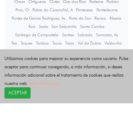
Oroso
Ortigueira
Outes
Oza dos Ríos
Paderne
Padrón
Pino, O
Pobra do Caramiñal, A
Ponteceso
Pontedeume
Pontes de García Rodríguez, As
Porto do Son
Rianxo
Ribeira
Rois
Sada
San Sadurniño
Santa Comba
Santiago de Compostela
Santiso
Sobrado
Somozas, As
Teo
Toques
Tordoia
Touro
Trazo
Val do Dubra
Valdoviño
Vedra
Vilarmaior
Vilasantar
Vimianzo
Zas
Utilizamos cookies para mejorar su experiencia como usuario. Pulse
aceptar para continuar navegando, o más información, si desea
Últimas noticias
información adicional sobre el tratamiento de cookies que realiza
nuestra web.
Más información
ACEPTAR
COPYRIGHT©
esquelas.es
2026.
Esquelas