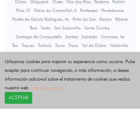
Oroso
Ortigueira
Outes
Oza dos Ríos
Paderne
Padrón
Pino, O
Pobra do Caramiñal, A
Ponteceso
Pontedeume
Pontes de García Rodríguez, As
Porto do Son
Rianxo
Ribeira
Rois
Sada
San Sadurniño
Santa Comba
Santiago de Compostela
Santiso
Sobrado
Somozas, As
Teo
Toques
Tordoia
Touro
Trazo
Val do Dubra
Valdoviño
Vedra
Vilarmaior
Vilasantar
Vimianzo
Zas
Utilizamos cookies para mejorar su experiencia como usuario. Pulse
aceptar para continuar navegando, o más información, si desea
Últimas noticias
información adicional sobre el tratamiento de cookies que realiza
nuestra web.
Más información
ACEPTAR
COPYRIGHT©
esquelas.es
2026.
Esquelas