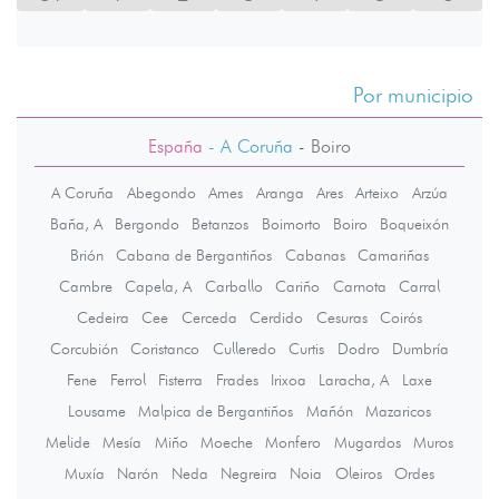
Por municipio
España
- A Coruña
-
Boiro
A Coruña
Abegondo
Ames
Aranga
Ares
Arteixo
Arzúa
Baña, A
Bergondo
Betanzos
Boimorto
Boiro
Boqueixón
Brión
Cabana de Bergantiños
Cabanas
Camariñas
Cambre
Capela, A
Carballo
Cariño
Carnota
Carral
Cedeira
Cee
Cerceda
Cerdido
Cesuras
Coirós
Corcubión
Coristanco
Culleredo
Curtis
Dodro
Dumbría
Fene
Ferrol
Fisterra
Frades
Irixoa
Laracha, A
Laxe
Lousame
Malpica de Bergantiños
Mañón
Mazaricos
Melide
Mesía
Miño
Moeche
Monfero
Mugardos
Muros
Muxía
Narón
Neda
Negreira
Noia
Oleiros
Ordes