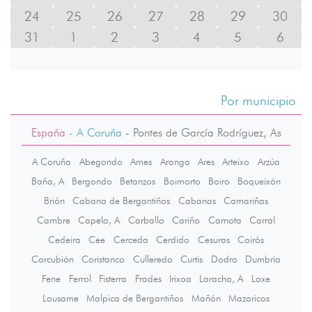
24
25
26
27
28
29
30
31
1
2
3
4
5
6
Por municipio
España
- A Coruña
-
Pontes de García Rodríguez, As
A Coruña
Abegondo
Ames
Aranga
Ares
Arteixo
Arzúa
Baña, A
Bergondo
Betanzos
Boimorto
Boiro
Boqueixón
Brión
Cabana de Bergantiños
Cabanas
Camariñas
Cambre
Capela, A
Carballo
Cariño
Carnota
Carral
Cedeira
Cee
Cerceda
Cerdido
Cesuras
Coirós
Corcubión
Coristanco
Culleredo
Curtis
Dodro
Dumbría
Fene
Ferrol
Fisterra
Frades
Irixoa
Laracha, A
Laxe
Lousame
Malpica de Bergantiños
Mañón
Mazaricos