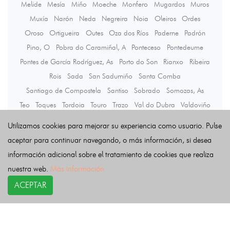
Melide
Mesía
Miño
Moeche
Monfero
Mugardos
Muros
Muxía
Narón
Neda
Negreira
Noia
Oleiros
Ordes
Oroso
Ortigueira
Outes
Oza dos Ríos
Paderne
Padrón
Pino, O
Pobra do Caramiñal, A
Ponteceso
Pontedeume
Pontes de García Rodríguez, As
Porto do Son
Rianxo
Ribeira
Rois
Sada
San Sadurniño
Santa Comba
Santiago de Compostela
Santiso
Sobrado
Somozas, As
Teo
Toques
Tordoia
Touro
Trazo
Val do Dubra
Valdoviño
Vedra
Vilarmaior
Vilasantar
Vimianzo
Zas
Utilizamos cookies para mejorar su experiencia como usuario. Pulse
aceptar para continuar navegando, o más información, si desea
información adicional sobre el tratamiento de cookies que realiza
Últimas noticias
nuestra web.
Más información
ACEPTAR