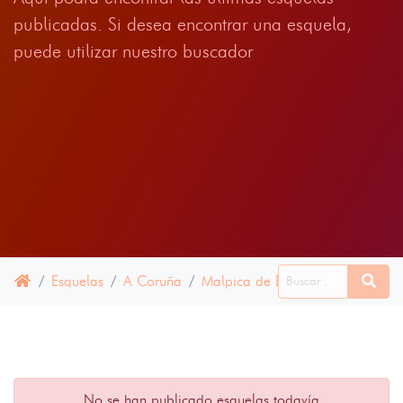
publicadas. Si desea encontrar una esquela,
puede utilizar nuestro buscador
Esquelas
A Coruña
Malpica de Bergantiños
30 E
No se han publicado esquelas todavía