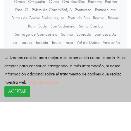
Oroso
Ortigueira
Outes
Oza dos Ríos
Paderne
Padrón
Pino, O
Pobra do Caramiñal, A
Ponteceso
Pontedeume
Pontes de García Rodríguez, As
Porto do Son
Rianxo
Ribeira
Rois
Sada
San Sadurniño
Santa Comba
Santiago de Compostela
Santiso
Sobrado
Somozas, As
Teo
Toques
Tordoia
Touro
Trazo
Val do Dubra
Valdoviño
Vedra
Vilarmaior
Vilasantar
Vimianzo
Zas
Utilizamos cookies para mejorar su experiencia como usuario. Pulse
aceptar para continuar navegando, o más información, si desea
Últimas noticias
información adicional sobre el tratamiento de cookies que realiza
nuestra web.
Más información
ACEPTAR
COPYRIGHT©
esquelas.es
2026.
Esquelas