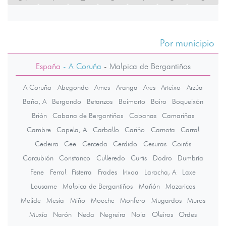
Por municipio
España
- A Coruña
-
Malpica de Bergantiños
A Coruña
Abegondo
Ames
Aranga
Ares
Arteixo
Arzúa
Baña, A
Bergondo
Betanzos
Boimorto
Boiro
Boqueixón
Brión
Cabana de Bergantiños
Cabanas
Camariñas
Cambre
Capela, A
Carballo
Cariño
Carnota
Carral
Cedeira
Cee
Cerceda
Cerdido
Cesuras
Coirós
Corcubión
Coristanco
Culleredo
Curtis
Dodro
Dumbría
Fene
Ferrol
Fisterra
Frades
Irixoa
Laracha, A
Laxe
Lousame
Malpica de Bergantiños
Mañón
Mazaricos
Melide
Mesía
Miño
Moeche
Monfero
Mugardos
Muros
Muxía
Narón
Neda
Negreira
Noia
Oleiros
Ordes