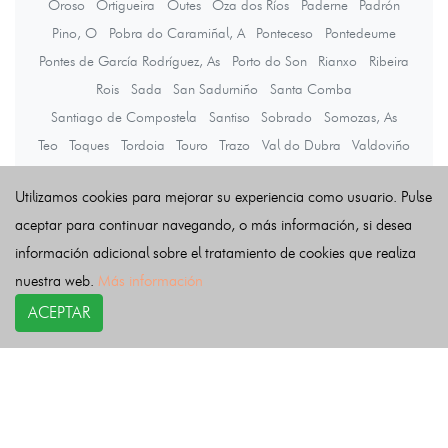
Oroso
Ortigueira
Outes
Oza dos Ríos
Paderne
Padrón
Pino, O
Pobra do Caramiñal, A
Ponteceso
Pontedeume
Pontes de García Rodríguez, As
Porto do Son
Rianxo
Ribeira
Rois
Sada
San Sadurniño
Santa Comba
Santiago de Compostela
Santiso
Sobrado
Somozas, As
Teo
Toques
Tordoia
Touro
Trazo
Val do Dubra
Valdoviño
Vedra
Vilarmaior
Vilasantar
Vimianzo
Zas
Utilizamos cookies para mejorar su experiencia como usuario. Pulse
aceptar para continuar navegando, o más información, si desea
Últimas noticias
información adicional sobre el tratamiento de cookies que realiza
nuestra web.
Más información
ACEPTAR
COPYRIGHT©
esquelas.es
2026.
Esquelas