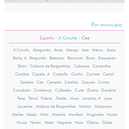
Por municipio
España
- A Coruña
-
Cee
A Coruña
Abegondo
Ames
Aranga
Ares
Arteixo
Arzúa
Baña, A
Bergondo
Betanzos
Boimorto
Boiro
Boqueixón
Brión
Cabana de Bergantiños
Cabanas
Camariñas
Cambre
Capela, A
Carballo
Cariño
Carnota
Carral
Cedeira
Cee
Cerceda
Cerdido
Cesuras
Coirós
Corcubión
Coristanco
Culleredo
Curtis
Dodro
Dumbría
Fene
Ferrol
Fisterra
Frades
Irixoa
Laracha, A
Laxe
Lousame
Malpica de Bergantiños
Mañón
Mazaricos
Melide
Mesía
Miño
Moeche
Monfero
Mugardos
Muros
Muxía
Narón
Neda
Negreira
Noia
Oleiros
Ordes