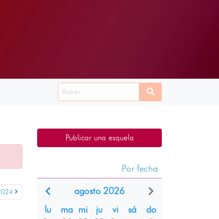
Publicar una esquela
Por fecha
agosto 2026
2024
lu
ma
mi
ju
vi
sá
do