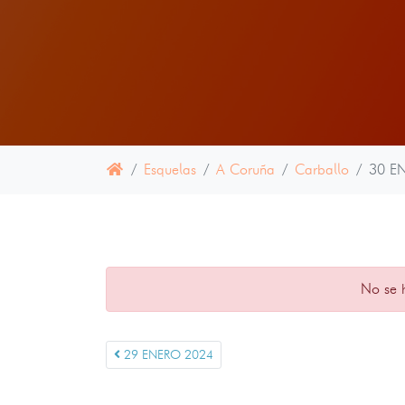
Esquelas
A Coruña
Carballo
30 E
No se 
29 ENERO 2024