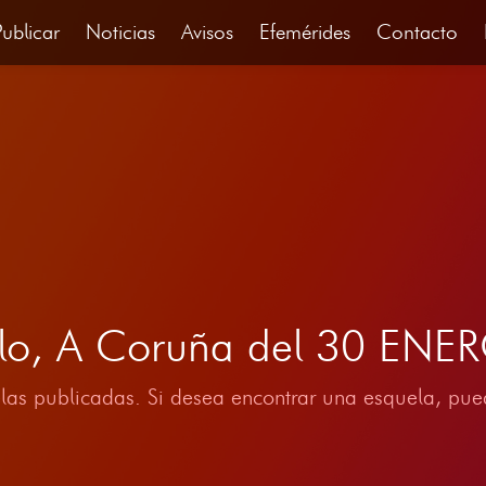
Publicar
Noticias
Avisos
Efemérides
Contacto
llo, A Coruña del 30 ENE
las publicadas. Si desea encontrar una esquela, pued