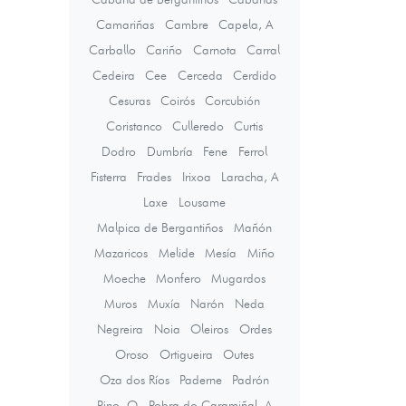
Camariñas
Cambre
Capela, A
Carballo
Cariño
Carnota
Carral
Cedeira
Cee
Cerceda
Cerdido
Cesuras
Coirós
Corcubión
Coristanco
Culleredo
Curtis
Dodro
Dumbría
Fene
Ferrol
Fisterra
Frades
Irixoa
Laracha, A
Laxe
Lousame
Malpica de Bergantiños
Mañón
Mazaricos
Melide
Mesía
Miño
Moeche
Monfero
Mugardos
Muros
Muxía
Narón
Neda
Negreira
Noia
Oleiros
Ordes
Oroso
Ortigueira
Outes
Oza dos Ríos
Paderne
Padrón
Pino, O
Pobra do Caramiñal, A