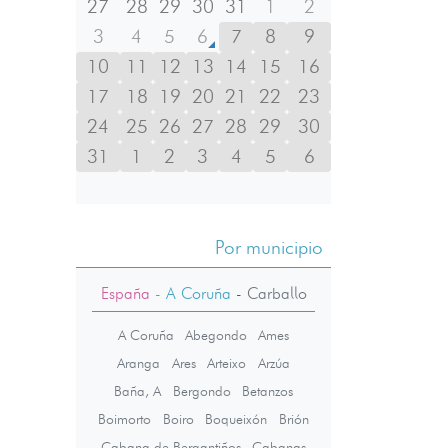
27
28
29
30
31
1
2
3
4
5
6
7
8
9
10
11
12
13
14
15
16
17
18
19
20
21
22
23
24
25
26
27
28
29
30
31
1
2
3
4
5
6
Por municipio
España
- A Coruña
-
Carballo
A Coruña
Abegondo
Ames
Aranga
Ares
Arteixo
Arzúa
Baña, A
Bergondo
Betanzos
Boimorto
Boiro
Boqueixón
Brión
Cabana de Bergantiños
Cabanas