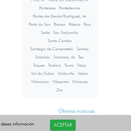
Ponteceso
Pontedeume
Pontes de García Rodríguez, As
Porto do Son
Rianxo
Ribeira
Rois
Sada
San Sadurniño
Santa Comba
Santiago de Compostela
Santiso
Sobrado
Somozas, As
Teo
Toques
Tordoia
Touro
Trazo
Val do Dubra
Valdoviño
Vedra
Vilarmaior
Vilasantar
Vimianzo
Zas
Últimas noticias
i desea información
ACEPTAR