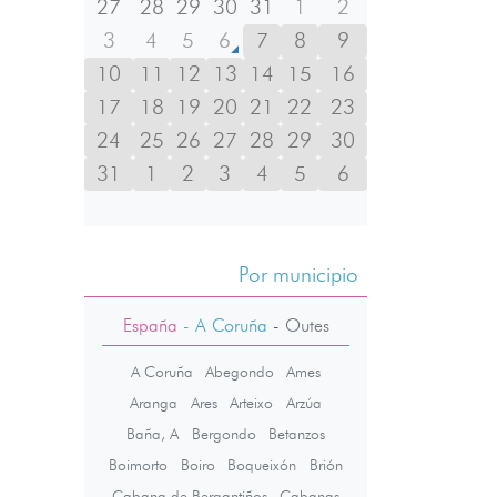
27
28
29
30
31
1
2
3
4
5
6
7
8
9
10
11
12
13
14
15
16
17
18
19
20
21
22
23
24
25
26
27
28
29
30
31
1
2
3
4
5
6
Por municipio
España
- A Coruña
-
Outes
A Coruña
Abegondo
Ames
Aranga
Ares
Arteixo
Arzúa
Baña, A
Bergondo
Betanzos
Boimorto
Boiro
Boqueixón
Brión
Cabana de Bergantiños
Cabanas