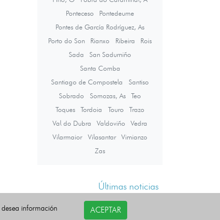
Ponteceso
Pontedeume
Pontes de García Rodríguez, As
Porto do Son
Rianxo
Ribeira
Rois
Sada
San Sadurniño
Santa Comba
Santiago de Compostela
Santiso
Sobrado
Somozas, As
Teo
Toques
Tordoia
Touro
Trazo
Val do Dubra
Valdoviño
Vedra
Vilarmaior
Vilasantar
Vimianzo
Zas
Últimas noticias
i desea información
ACEPTAR