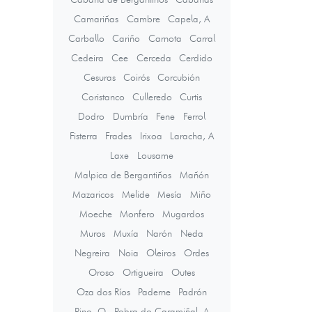
Camariñas
Cambre
Capela, A
Carballo
Cariño
Carnota
Carral
Cedeira
Cee
Cerceda
Cerdido
Cesuras
Coirós
Corcubión
Coristanco
Culleredo
Curtis
Dodro
Dumbría
Fene
Ferrol
Fisterra
Frades
Irixoa
Laracha, A
Laxe
Lousame
Malpica de Bergantiños
Mañón
Mazaricos
Melide
Mesía
Miño
Moeche
Monfero
Mugardos
Muros
Muxía
Narón
Neda
Negreira
Noia
Oleiros
Ordes
Oroso
Ortigueira
Outes
Oza dos Ríos
Paderne
Padrón
Pino, O
Pobra do Caramiñal, A