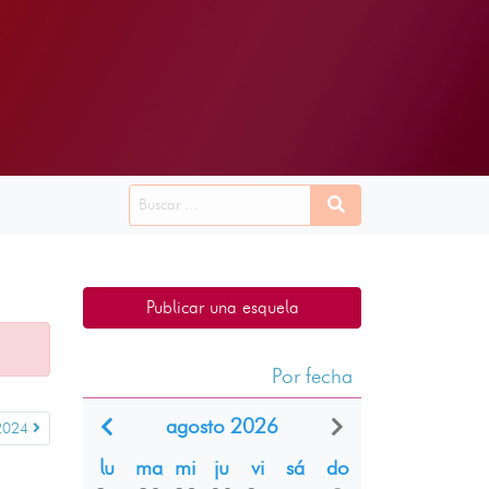
Publicar una esquela
Por fecha
agosto 2026
2024
lu
ma
mi
ju
vi
sá
do