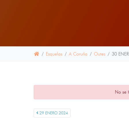
Esquelas
A Coruña
Outes
30 ENE
No se 
29 ENERO 2024