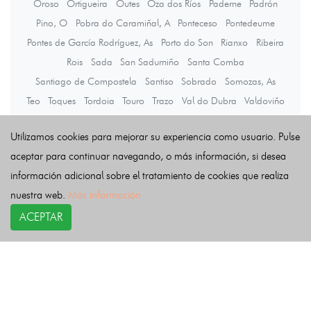
Oroso
Ortigueira
Outes
Oza dos Ríos
Paderne
Padrón
Pino, O
Pobra do Caramiñal, A
Ponteceso
Pontedeume
Pontes de García Rodríguez, As
Porto do Son
Rianxo
Ribeira
Rois
Sada
San Sadurniño
Santa Comba
Santiago de Compostela
Santiso
Sobrado
Somozas, As
Teo
Toques
Tordoia
Touro
Trazo
Val do Dubra
Valdoviño
Vedra
Vilarmaior
Vilasantar
Vimianzo
Zas
Utilizamos cookies para mejorar su experiencia como usuario. Pulse
aceptar para continuar navegando, o más información, si desea
Últimas noticias
información adicional sobre el tratamiento de cookies que realiza
nuestra web.
Más información
ACEPTAR
COPYRIGHT©
esquelas.es
2026.
Esquelas