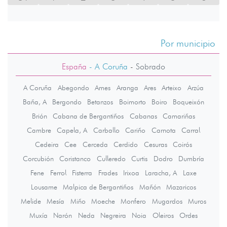
Por municipio
España
- A Coruña
-
Sobrado
A Coruña
Abegondo
Ames
Aranga
Ares
Arteixo
Arzúa
Baña, A
Bergondo
Betanzos
Boimorto
Boiro
Boqueixón
Brión
Cabana de Bergantiños
Cabanas
Camariñas
Cambre
Capela, A
Carballo
Cariño
Carnota
Carral
Cedeira
Cee
Cerceda
Cerdido
Cesuras
Coirós
Corcubión
Coristanco
Culleredo
Curtis
Dodro
Dumbría
Fene
Ferrol
Fisterra
Frades
Irixoa
Laracha, A
Laxe
Lousame
Malpica de Bergantiños
Mañón
Mazaricos
Melide
Mesía
Miño
Moeche
Monfero
Mugardos
Muros
Muxía
Narón
Neda
Negreira
Noia
Oleiros
Ordes