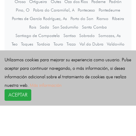
Oroso
Ortigueira
Outes
Oza dos Ríos
Paderne
Padrón
Pino, O
Pobra do Caramiñal, A
Ponteceso
Pontedeume
Pontes de García Rodríguez, As
Porto do Son
Rianxo
Ribeira
Rois
Sada
San Sadurniño
Santa Comba
Santiago de Compostela
Santiso
Sobrado
Somozas, As
Teo
Toques
Tordoia
Touro
Trazo
Val do Dubra
Valdoviño
Vedra
Vilarmaior
Vilasantar
Vimianzo
Zas
Utilizamos cookies para mejorar su experiencia como usuario. Pulse
aceptar para continuar navegando, o más información, si desea
Últimas noticias
información adicional sobre el tratamiento de cookies que realiza
nuestra web.
Más información
ACEPTAR
COPYRIGHT©
esquelas.es
2026.
Esquelas