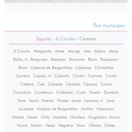
Por municipio
España
- A Coruña
-
Cambre
A Coruña
Abegondo
Ames
Aranga
Ares
Arteixo
Arzúa
Baña, A
Bergondo
Betanzos
Boimorto
Boiro
Boqueixón
Brión
Cabana de Bergantiños
Cabanas
Camariñas
Cambre
Capela, A
Carballo
Cariño
Carnota
Carral
Cedeira
Cee
Cerceda
Cerdido
Cesuras
Coirós
Corcubión
Coristanco
Culleredo
Curtis
Dodro
Dumbría
Fene
Ferrol
Fisterra
Frades
Irixoa
Laracha, A
Laxe
Lousame
Malpica de Bergantiños
Mañón
Mazaricos
Melide
Mesía
Miño
Moeche
Monfero
Mugardos
Muros
Muxía
Narón
Neda
Negreira
Noia
Oleiros
Ordes