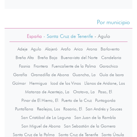
Por municipio
España
- Santa Cruz de Tenerife
-
Agulo
Adeje
Agulo
Alajeró
Arafo
Arico
Arona
Barlovento
Breña Alta
Breña Baja
Buenavista del Norte
Candelaria
Fasnia
Frontera
Fuencaliente de la Palma
Garachico
Garafía
Granadilla de Abona
Guancha, La
Guía de Isora
Güímar
Hermigua
Icod de los Vinos
Llanos de Aridane, Los
Matanza de Acentejo, La
Orotava, La
Paso, El
Pinar de El Hierro, El
Puerto de la Cruz
Puntagorda
Puntallana
Realejos, Los
Rosario, El
San Andrés y Sauces
San Cristóbal de La Laguna
San Juan de la Rambla
San Miguel de Abona
San Sebastián de la Gomera
Santa Cruz de la Palma
Santa Cruz de Tenerife
Santa Úrsula