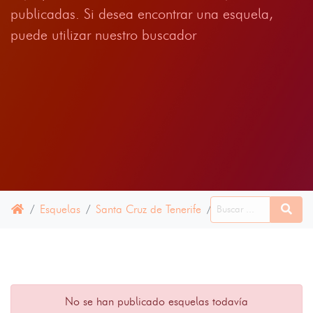
publicadas. Si desea encontrar una esquela,
puede utilizar nuestro buscador
Esquelas
Santa Cruz de Tenerife
Agulo
16 ABRIL 
No se han publicado esquelas todavía