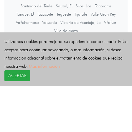
Santiago del Teide
Sauzal, El
Silos, Los
Tacoronte
Tanque, El
Tazacorte
Tegueste
Tijarafe
Valle Gran Rey
Vallehermoso
Valverde
Victoria de Acentejo, La
Vilaflor
Villa de Mazo
Utilizamos cookies para mejorar su experiencia como usuario. Pulse
aceptar para continuar navegando, o más información, si desea
Últimas noticias
información adicional sobre el tratamiento de cookies que realiza
nuestra web.
Más información
ACEPTAR
COPYRIGHT©
esquelas.es
2026.
Esquelas
Todos los derechos reservados.
Publicar esquelas
Noticias
Política de privacidad
Buscador