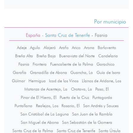
Por municipio
España
- Santa Cruz de Tenerife
-
Fasnia
Adeje
Agulo
Alajeró
Arafo
Arico
Arona
Barlovento
Breña Alta
Breña Baja
Buenavista del Norte
Candelaria
Fasnia
Frontera
Fuencaliente de la Palma
Garachico
Garafía
Granadilla de Abona
Guancha, La
Guía de Isora
Güímar
Hermigua
Icod de los Vinos
Llanos de Aridane, Los
Matanza de Acentejo, La
Orotava, La
Paso, El
Pinar de El Hierro, El
Puerto de la Cruz
Puntagorda
Puntallana
Realejos, Los
Rosario, El
San Andrés y Sauces
San Cristóbal de La Laguna
San Juan de la Rambla
San Miguel de Abona
San Sebastián de la Gomera
Santa Cruz de la Palma
Santa Cruz de Tenerife
Santa Úrsula