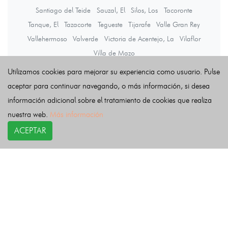
Santiago del Teide
Sauzal, El
Silos, Los
Tacoronte
Tanque, El
Tazacorte
Tegueste
Tijarafe
Valle Gran Rey
Vallehermoso
Valverde
Victoria de Acentejo, La
Vilaflor
Villa de Mazo
Utilizamos cookies para mejorar su experiencia como usuario. Pulse
aceptar para continuar navegando, o más información, si desea
Últimas noticias
información adicional sobre el tratamiento de cookies que realiza
nuestra web.
Más información
ACEPTAR
COPYRIGHT©
esquelas.es
2026.
Esquelas
Todos los derechos reservados.
Publicar esquelas
Noticias
Política de privacidad
Buscador