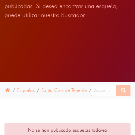
publicadas. Si desea encontrar una esquela,
puede utilizar nuestro buscador
Esquelas
Santa Cruz de Tenerife
Fasnia
10 JULIO
No se han publicado esquelas todavía