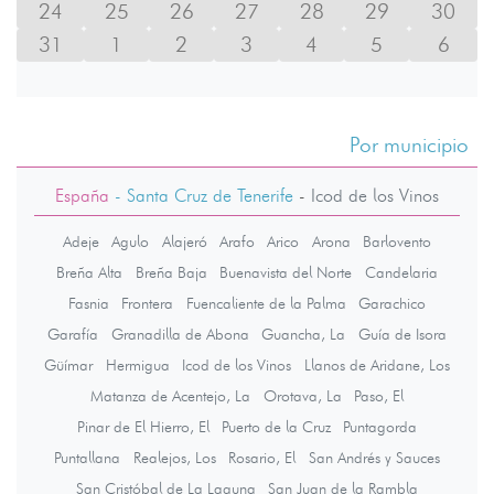
24
25
26
27
28
29
30
31
1
2
3
4
5
6
Por municipio
España
- Santa Cruz de Tenerife
-
Icod de los Vinos
Adeje
Agulo
Alajeró
Arafo
Arico
Arona
Barlovento
Breña Alta
Breña Baja
Buenavista del Norte
Candelaria
Fasnia
Frontera
Fuencaliente de la Palma
Garachico
Garafía
Granadilla de Abona
Guancha, La
Guía de Isora
Güímar
Hermigua
Icod de los Vinos
Llanos de Aridane, Los
Matanza de Acentejo, La
Orotava, La
Paso, El
Pinar de El Hierro, El
Puerto de la Cruz
Puntagorda
Puntallana
Realejos, Los
Rosario, El
San Andrés y Sauces
San Cristóbal de La Laguna
San Juan de la Rambla