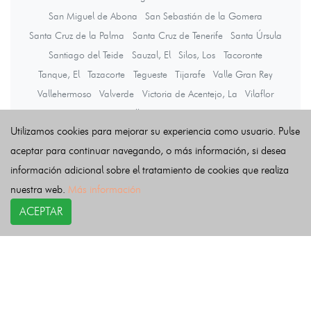
San Miguel de Abona
San Sebastián de la Gomera
Santa Cruz de la Palma
Santa Cruz de Tenerife
Santa Úrsula
Santiago del Teide
Sauzal, El
Silos, Los
Tacoronte
Tanque, El
Tazacorte
Tegueste
Tijarafe
Valle Gran Rey
Vallehermoso
Valverde
Victoria de Acentejo, La
Vilaflor
Villa de Mazo
Utilizamos cookies para mejorar su experiencia como usuario. Pulse
aceptar para continuar navegando, o más información, si desea
Últimas noticias
información adicional sobre el tratamiento de cookies que realiza
nuestra web.
Más información
ACEPTAR
COPYRIGHT©
esquelas.es
2026.
Esquelas
Todos los derechos reservados.